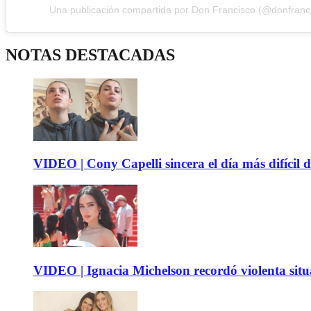
Una publicación compartida por Don Francisco (@donfranci
NOTAS DESTACADAS
VIDEO | Cony Capelli sincera el día más difícil d
VIDEO | Ignacia Michelson recordó violenta sit