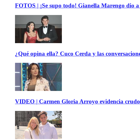
FOTOS | ¡Se supo todo! Gianella Marengo dio a c
¿Qué opina ella? Cuco Cerda y las conversacione
VIDEO | Carmen Gloria Arroyo evidencia crudos