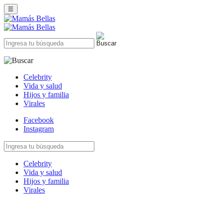
☰
Celebrity
Vida y salud
Hijos y familia
Virales
Facebook
Instagram
Celebrity
Vida y salud
Hijos y familia
Virales