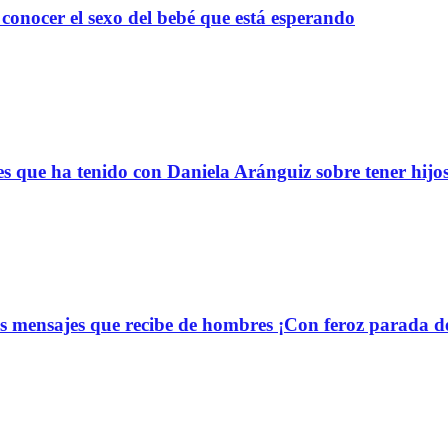
onocer el sexo del bebé que está esperando
s que ha tenido con Daniela Aránguiz sobre tener hijo
 mensajes que recibe de hombres ¡Con feroz parada de