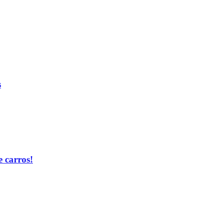
s
 carros!