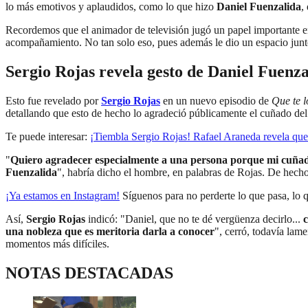
lo más emotivos y aplaudidos, como lo que hizo
Daniel Fuenzalida
,
Recordemos que el animador de televisión jugó un papel importante e
acompañamiento. No tan solo eso, pues además le dio un espacio junto
Sergio Rojas revela gesto de Daniel Fuenza
Esto fue revelado por
Sergio Rojas
en un nuevo episodio de
Que te l
detallando que esto de hecho lo agradeció públicamente el cuñado del p
Te puede interesar:
¡Tiembla Sergio Rojas! Rafael Araneda revela que n
"
Quiero agradecer especialmente a una persona porque mi cuñado 
Fuenzalida
", habría dicho el hombre, en palabras de Rojas. De hecho
¡Ya estamos en Instagram
!
Síguenos para no perderte lo que pasa, lo 
Así,
Sergio Rojas
indicó: "Daniel, que no te dé vergüenza decirlo...
c
una nobleza que es meritoria darla a conocer
", cerró, todavía lam
momentos más difíciles.
NOTAS DESTACADAS