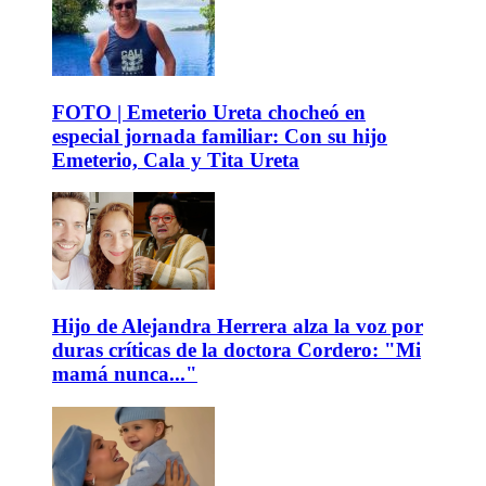
FOTO | Emeterio Ureta chocheó en
especial jornada familiar: Con su hijo
Emeterio, Cala y Tita Ureta
Hijo de Alejandra Herrera alza la voz por
duras críticas de la doctora Cordero: "Mi
mamá nunca..."