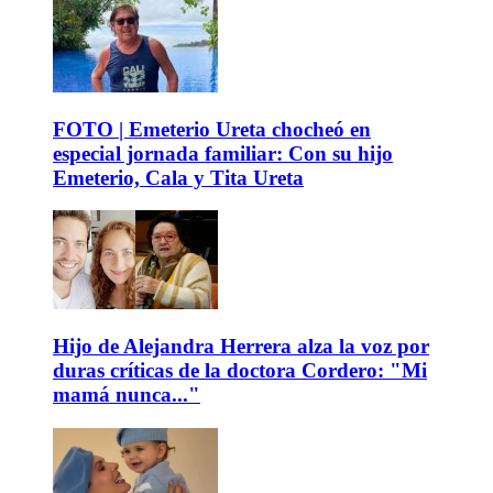
FOTO | Emeterio Ureta chocheó en
especial jornada familiar: Con su hijo
Emeterio, Cala y Tita Ureta
Hijo de Alejandra Herrera alza la voz por
duras críticas de la doctora Cordero: "Mi
mamá nunca..."