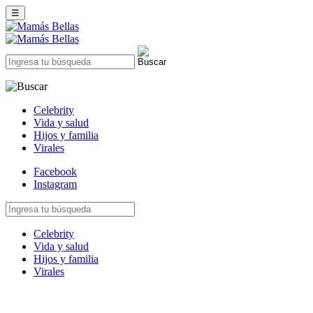
☰
Celebrity
Vida y salud
Hijos y familia
Virales
Facebook
Instagram
Celebrity
Vida y salud
Hijos y familia
Virales