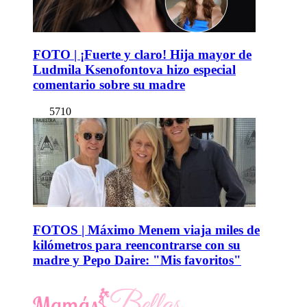
FOTO | ¡Fuerte y claro! Hija mayor de
Ludmila Ksenofontova hizo especial
comentario sobre su madre
5710
FOTOS | Máximo Menem viaja miles de
kilómetros para reencontrarse con su
madre y Pepo Daire: "Mis favoritos"