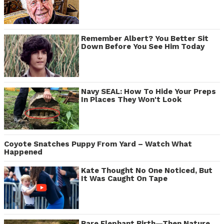
Remember Albert? You Better Sit
Down Before You See Him Today
Navy SEAL: How To Hide Your Preps
In Places They Won't Look
Coyote Snatches Puppy From Yard – Watch What
Happened
Kate Thought No One Noticed, But
It Was Caught On Tape
Rare Elephant Birth—Then Nature