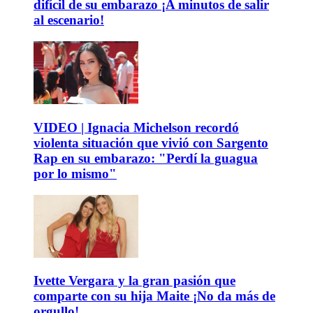
difícil de su embarazo ¡A minutos de salir
al escenario!
VIDEO | Ignacia Michelson recordó
violenta situación que vivió con Sargento
Rap en su embarazo: "Perdí la guagua
por lo mismo"
Ivette Vergara y la gran pasión que
comparte con su hija Maite ¡No da más de
orgullo!