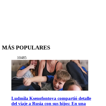
MÁS POPULARES
10485
Ludmila Ksenofontova compartió detalle
del viaje a Rusia con sus hijos: En una