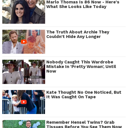
Marlo Thomas Is 86 Now - Here's
What She Looks Like Today
The Truth About Archie They
Couldn't Hide Any Longer
Nobody Caught This Wardrobe
Mistake In 'Pretty Woman', Until
Now
Kate Thought No One Noticed, But
It Was Caught On Tape
Remember Hensel Twins? Grab
Tissues Before You See Them Now