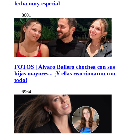
fecha muy especial
8601
FOTOS | Álvaro Ballero chochea con sus
hijas mayores... ¡Y ellas reaccionaron con
todo!
6964