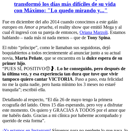
transformó los días más difíciles de su vida
con Máximo: "Lo quedo mirando y..."
Fue en diciembre del año 2014 cuando conocimos a este galán
europeo en
Amor a prueba
, el reality show que emitió Mega y al
cual él ingresó con su pareja de entonces,
Oriana Marzoli
. Estamos
hablando – nada más ni nada menos – que de
Tony Spina
.
El rubio “príncipe”, como le llamaban sus seguidoras, dejó
boquiabiertos a todos recientemente al anunciar junto a su actual
novia,
Marta Peñate
, que se encuentra en la
dulce espera de su
primer hijo
.
“PUES SÍ, POSITIVO🥺🤰.
Lo he conseguido, pero después de
la última vez, y esa experiencia tan dura que tuve que vivir
tampoco quiero cantar VICTORIA
. Paso a paso, esta felicidad
no me la quita nadie, pero hasta mínimo los 3 meses no estaré
tranquila”; escribió ella.
Detallando al respecto, “El día 26 de mayo tengo la primera
ecografía del latido. Otros 15 días esperando, pero voy a disfrutar
este momento. Os quiero y GRACIAS A TODOS por el amor que
me habéis dado. Gracias a mi clínica por haberme acompañado y
querido de esta forma”.
¡Ya estamos en
Instagram
!
Síguenos para no perderte lo que pasa, lo