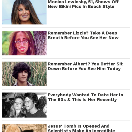
Monica Lewinsky, 51, Shows Off
New Bikini Pics In Beach Style
Remember Lizzie? Take A Deep
Breath Before You See Her Now
Remember Albert? You Better Sit
Down Before You See Him Today
Everybody Wanted To Date Her In
The 80s & This Is Her Recently
Jesus' Tomb Is Opened And
Scientists Make An Incredible