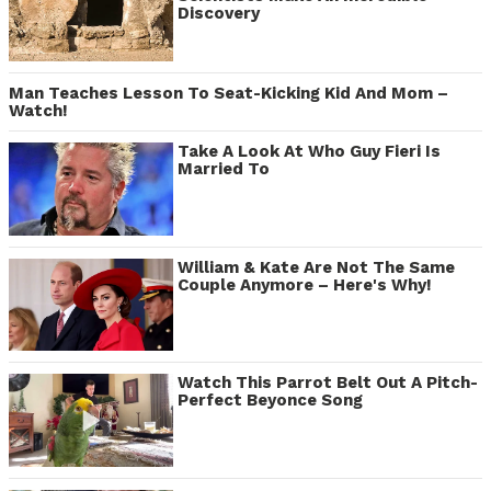
Discovery
Man Teaches Lesson To Seat-Kicking Kid And Mom –
Watch!
Take A Look At Who Guy Fieri Is
Married To
William & Kate Are Not The Same
Couple Anymore – Here's Why!
Watch This Parrot Belt Out A Pitch-
Perfect Beyonce Song