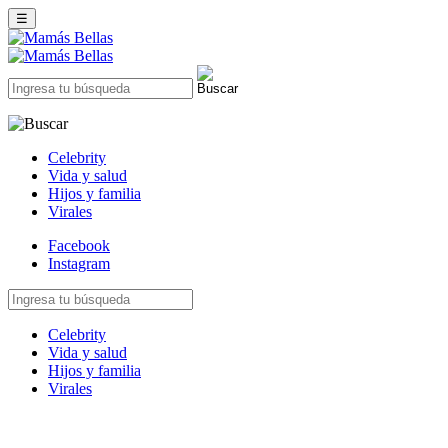
☰
Celebrity
Vida y salud
Hijos y familia
Virales
Facebook
Instagram
Celebrity
Vida y salud
Hijos y familia
Virales