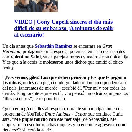
VIDEO | Cony Capelli sincera el día más
difícil de su embarazo ¡A minutos de salir
al escenario!
Un día antes que
Sebastián Ramírez
se encerrara en
Gran
Hermano
, protagonizó una especial polémica en las redes sociales
con
Valentina Saini
, su ex pareja amorosa y madre de su única hija.
Y es que a la actriz le molestaron unos dichos que emitió el chico
reality.
"
¡Nos vemos, giles! Los que deben pensión y los que le pegan a
las minas
, no les dan pega en ningún lado ni tampoco pueden salir
del país, ignorantes de mierda", escribió él. "Por mí y por todas las
demás. El ignorante aquí eres tú… tu pensión no alcanza ni para los
útiles escolares", le respondió ella.
Quien entregó detalles al respecto, durante su participación en el
programa de YouTube
Entre Amigas y Copas
que conduce Carla
Jara. "
Me piqué mucho con ese mensaje
(de Sebastián). Me
empezaron a escribir muchas mujeres y lo encontré agresivo, como
riéndose"; sinceró la actriz.