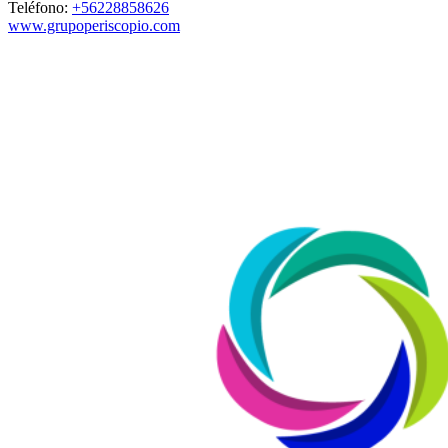
Teléfono:
+56228858626
www.grupoperiscopio.com