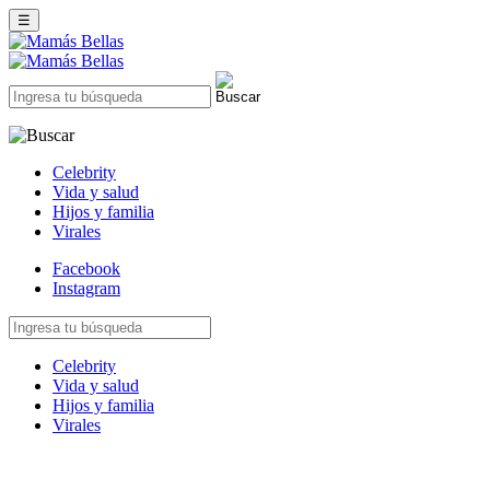
☰
Celebrity
Vida y salud
Hijos y familia
Virales
Facebook
Instagram
Celebrity
Vida y salud
Hijos y familia
Virales