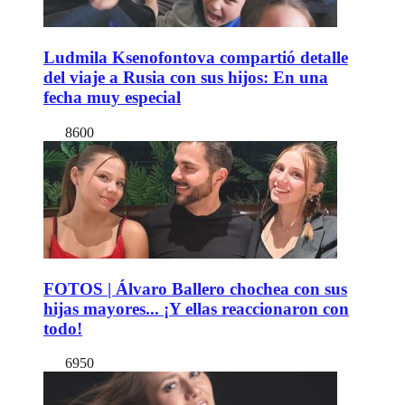
Ludmila Ksenofontova compartió detalle
del viaje a Rusia con sus hijos: En una
fecha muy especial
8600
FOTOS | Álvaro Ballero chochea con sus
hijas mayores... ¡Y ellas reaccionaron con
todo!
6950