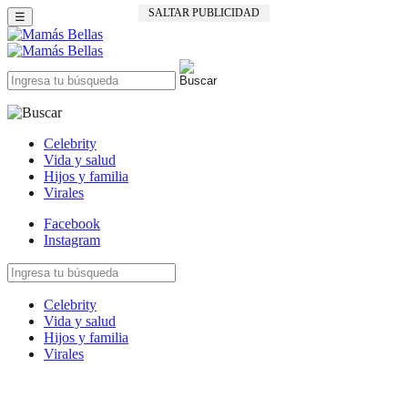
SALTAR PUBLICIDAD
☰
Celebrity
Vida y salud
Hijos y familia
Virales
Facebook
Instagram
Celebrity
Vida y salud
Hijos y familia
Virales