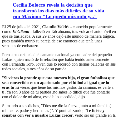
Cecilia Bolocco revela la decisión que
transformó los días más difíciles de su vida
con Máximo: "Lo quedo mirando y..."
El 25 de julio del 2021,
Claudio Valdés
- conocido popularmente
como
El Gitano
- falleció en Talcahuano, tras volcar el automóvil en
que se trasladaba. A sus 29 años dejó este mundo de manera trágica,
pues también murió su pareja de ese entonces que tenía unas
semanas de embarazo.
Pero a su corta edad el cantante nacional ya era padre del pequeño
Lukas, quien nació de la relación que había tenido anteriormente
con Fernanda Toro. Joven que lo recordó con tiernas palabras en sus
redes sociales, a tres años de su partida.
"
Si vieras lo grande que esta nuestro hijo, el gran futbolista que
se a convertido es un apasionado por el fútbol al igual que lo
eras tu
,si vieras que tiene tus mismos gestos ,tu caminar, es verte a
ti .Ya son 3 años de tu partida ,no sabes lo difícil que fue contarle
con el dolor de mi alma, ese día lo sucedido", dijo.
Sumando a sus dichos, "Dios me dio la fuerza junto a mi familia (
mi madre, padre y hermanas )". Y puntualizando, "
Te fuiste y
soñabas con ver a nuestro Lukas crecer
, verlo ser un grande en la