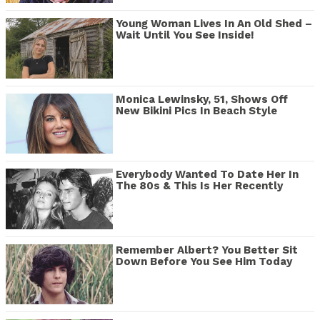
Young Woman Lives In An Old Shed –
Wait Until You See Inside!
Monica Lewinsky, 51, Shows Off
New Bikini Pics In Beach Style
Everybody Wanted To Date Her In
The 80s & This Is Her Recently
Remember Albert? You Better Sit
Down Before You See Him Today