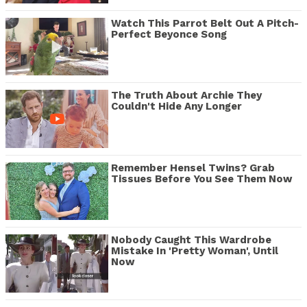
Watch This Parrot Belt Out A Pitch-
Perfect Beyonce Song
The Truth About Archie They
Couldn't Hide Any Longer
Remember Hensel Twins? Grab
Tissues Before You See Them Now
Nobody Caught This Wardrobe
Mistake In 'Pretty Woman', Until
Now