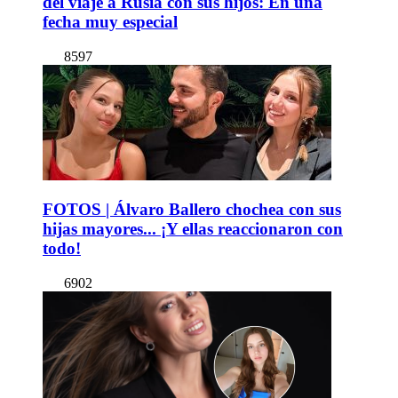
del viaje a Rusia con sus hijos: En una
fecha muy especial
8597
FOTOS | Álvaro Ballero chochea con sus
hijas mayores... ¡Y ellas reaccionaron con
todo!
6902