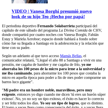
VIDEO | Vanesa Borghi presumió nuevo
look de su hijo Teo ¡Hecho por papá!
El periodista deportivo
Fernando Solabarrieta
participará del
capítulo de este sábado del programa
La Divina Comida
de CHV,
donde compartirá por cuatro noches con Vanesa Borghi, Fabián
Estay y Mariela Aeroboe; espacio donde hablará a fondo sobre
cómo fue su llegada a Santiago en la adolescencia y la relación que
tiene con su padre.
Según un adelanto al que tuvo acceso
Mamás Bellas
, el
comunicador relatará, "Llegué el año 88 a Santiago a vivir en una
pensión, me cagaba de hambre y me cagaba de frío,
yo me
ahorraba los 100 pesos de la micro para irme a la universidad y
me iba caminando
, para ahorrarme los 100 pesos que costaba la
micro en aquella época para poder a fin de mes poder comprarme un
barros luco gigante".
"
Mi padre era un hombre noble, maravilloso, pero muy
exigente
, entonces yo digo cuando me dicen 'tú eres un hueón súper
exitoso'. No, yo no soy un tipo exitoso, el éxito es hacer lo correcto
y ser feliz todos los días.
Yo soy un tipo de logros
, que es distinto.
El logro a veces llega como consecuencia del éxito, y a veces llega