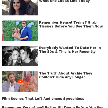
What She Looks Like Today
Remember Hensel Twins? Grab
Tissues Before You See Them Now
Everybody Wanted To Date Her In
The 80s & This Is Her Recently
The Truth About Archie They
Couldn't Hide Any Longer
Film Scenes That Left Audiences Speechless
Remember Kerri-Anne? Better Sit Down Before You See