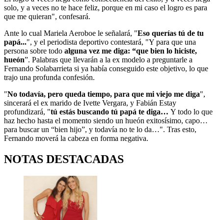
solo, y a veces no te hace feliz, porque en mi caso el logro es para
que me quieran", confesará.
Ante lo cual Mariela Aeroboe le señalará, "
Eso querías tú de tu
papá...
", y el periodista deportivo contestará, "Y para que una
persona sobre todo
alguna vez me diga: “que bien lo hiciste,
hueón
”. Palabras que llevarán a la ex modelo a preguntarle a
Fernando Solabarrieta si ya había conseguido este objetivo, lo que
trajo una profunda confesión.
"
No todavía, pero queda tiempo, para que mi viejo me diga
",
sincerará el ex marido de Ivette Vergara, y Fabián Estay
profundizará, "
tú estás buscando tú papá te diga…
Y todo lo que
haz hecho hasta el momento siendo un hueón exitosísimo, capo…
para buscar un “bien hijo”, y todavía no te lo da…". Tras esto,
Fernando moverá la cabeza en forma negativa.
NOTAS DESTACADAS