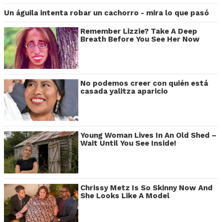
Un águila intenta robar un cachorro - mira lo que pasó
Remember Lizzie? Take A Deep
Breath Before You See Her Now
No podemos creer con quién está
casada yalitza aparicio
Young Woman Lives In An Old Shed –
Wait Until You See Inside!
Chrissy Metz Is So Skinny Now And
She Looks Like A Model