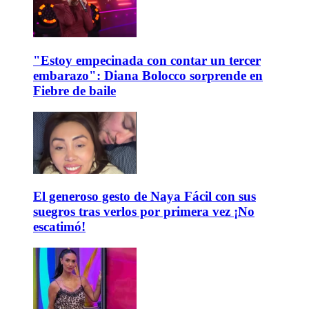
"Estoy empecinada con contar un tercer
embarazo": Diana Bolocco sorprende en
Fiebre de baile
El generoso gesto de Naya Fácil con sus
suegros tras verlos por primera vez ¡No
escatimó!