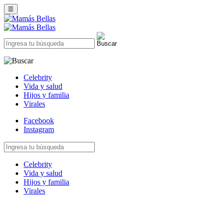
☰
Celebrity
Vida y salud
Hijos y familia
Virales
Facebook
Instagram
Celebrity
Vida y salud
Hijos y familia
Virales