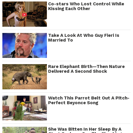
Co-stars Who Lost Control While
Kissing Each Other
Take A Look At Who Guy Fieri Is
Married To
Rare Elephant Birth—Then Nature
Delivered A Second Shock
Watch This Parrot Belt Out A Pitch-
Perfect Beyonce Song
She Was Bitten In Her Sleep By A