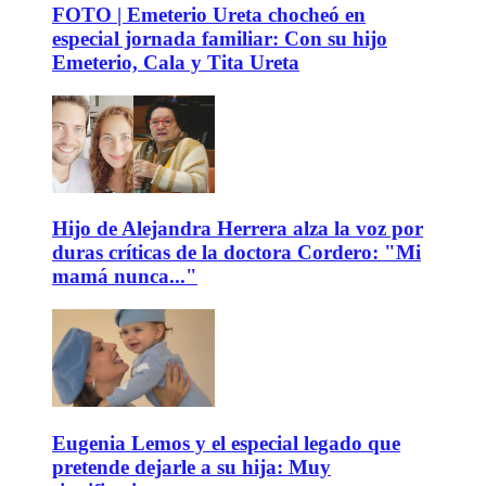
FOTO | Emeterio Ureta chocheó en
especial jornada familiar: Con su hijo
Emeterio, Cala y Tita Ureta
Hijo de Alejandra Herrera alza la voz por
duras críticas de la doctora Cordero: "Mi
mamá nunca..."
Eugenia Lemos y el especial legado que
pretende dejarle a su hija: Muy