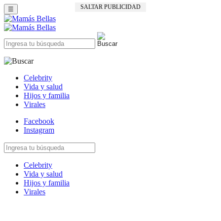
SALTAR PUBLICIDAD
☰
Celebrity
Vida y salud
Hijos y familia
Virales
Facebook
Instagram
Celebrity
Vida y salud
Hijos y familia
Virales