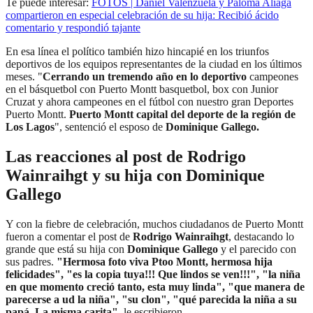
Te puede interesar:
FOTOS | Daniel Valenzuela y Paloma Aliaga
compartieron en especial celebración de su hija: Recibió ácido
comentario y respondió tajante
En esa línea el político también hizo hincapié en los triunfos
deportivos de los equipos representantes de la ciudad en los últimos
meses. "
Cerrando un tremendo año en lo deportivo
campeones
en el básquetbol con Puerto Montt basquetbol, box con Junior
Cruzat y ahora campeones en el fútbol con nuestro gran Deportes
Puerto Montt.
Puerto Montt capital del deporte de la región de
Los Lagos
", sentenció el esposo de
Dominique Gallego.
Las reacciones al post de Rodrigo
Wainraihgt y su hija con Dominique
Gallego
Y con la fiebre de celebración, muchos ciudadanos de Puerto Montt
fueron a comentar el post de
Rodrigo Wainraihgt
, destacando lo
grande que está su hija con
Dominique Gallego
y el parecido con
sus padres.
"Hermosa foto viva Ptoo Montt, hermosa hija
felicidades", "es la copia tuya!!! Que lindos se ven!!!", "la niña
en que momento creció tanto, esta muy linda", "que manera de
parecerse a ud la niña", "su clon", "qué parecida la niña a su
papá. La misma carita"
, le escribieron.