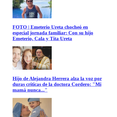
FOTO | Emeterio Ureta chocheó en
especial jornada familiar: Con su hijo
Emeterio, Cala y Tita Ureta
Hijo de Alejandra Herrera alza la voz por
duras críticas de la doctora Cordero: "Mi
mamá nunca..."