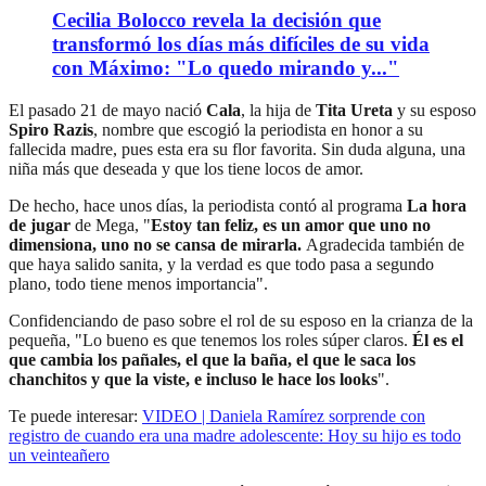
Cecilia Bolocco revela la decisión que
transformó los días más difíciles de su vida
con Máximo: "Lo quedo mirando y..."
El pasado 21 de mayo nació
Cala
, la hija de
Tita Ureta
y su esposo
Spiro Razis
, nombre que escogió la periodista en honor a su
fallecida madre, pues esta era su flor favorita. Sin duda alguna, una
niña más que deseada y que los tiene locos de amor.
De hecho, hace unos días, la periodista contó al programa
La hora
de jugar
de Mega, "
Estoy tan feliz, es un amor que uno no
dimensiona, uno no se cansa de mirarla.
Agradecida también de
que haya salido sanita, y la verdad es que todo pasa a segundo
plano, todo tiene menos importancia".
Confidenciando de paso sobre el rol de su esposo en la crianza de la
pequeña, "Lo bueno es que tenemos los roles súper claros.
Él es el
que cambia los pañales, el que la baña, el que le saca los
chanchitos y que la viste, e incluso le hace los looks
".
Te puede interesar:
VIDEO | Daniela Ramírez sorprende con
registro de cuando era una madre adolescente: Hoy su hijo es todo
un veinteañero