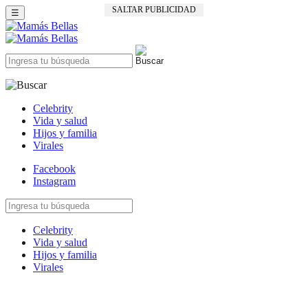
SALTAR PUBLICIDAD
☰
Celebrity
Vida y salud
Hijos y familia
Virales
Facebook
Instagram
Celebrity
Vida y salud
Hijos y familia
Virales