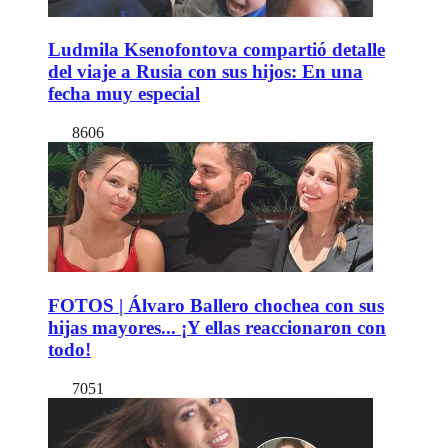
Ludmila Ksenofontova compartió detalle
del viaje a Rusia con sus hijos: En una
fecha muy especial
8606
FOTOS | Álvaro Ballero chochea con sus
hijas mayores... ¡Y ellas reaccionaron con
todo!
7051