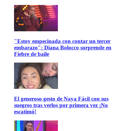
"Estoy empecinada con contar un tercer
embarazo": Diana Bolocco sorprende en
Fiebre de baile
El generoso gesto de Naya Fácil con sus
suegros tras verlos por primera vez ¡No
escatimó!