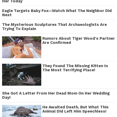
Her Today
Eagle Targets Baby Fox—Watch What The Neighbor Did
Next
The Mysterious Sculptures That Archaeologists Are
Trying To Explain
Rumors About Tiger Wood's Partner
Are Confirmed
They Found The Missing Kitten In
The Most Terrifying Place!
She Got A Letter From Her Dead Mom On Her Wedding
Day!
He Awaited Death, But What This
Animal Did Left Him Speechless!