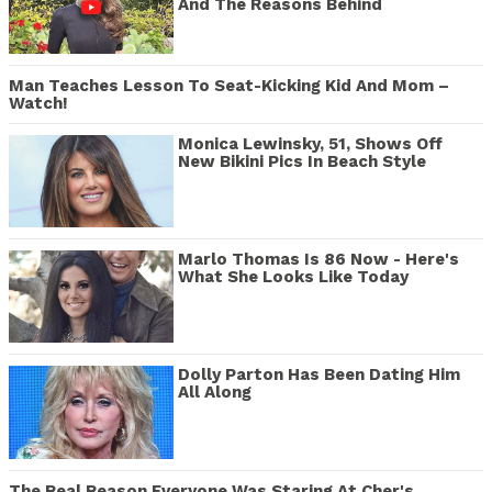
And The Reasons Behind
Man Teaches Lesson To Seat-Kicking Kid And Mom –
Watch!
Monica Lewinsky, 51, Shows Off
New Bikini Pics In Beach Style
Marlo Thomas Is 86 Now - Here's
What She Looks Like Today
Dolly Parton Has Been Dating Him
All Along
The Real Reason Everyone Was Staring At Cher's