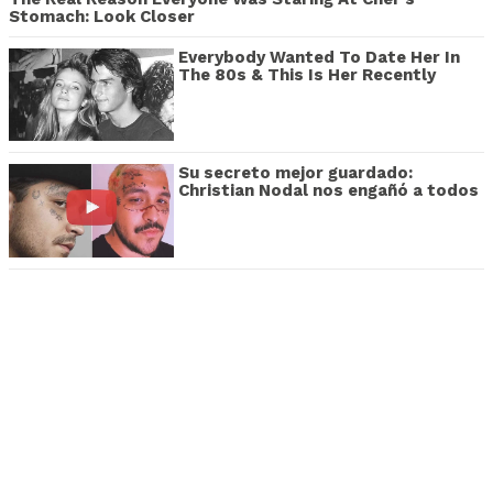
Stomach: Look Closer
Everybody Wanted To Date Her In
The 80s & This Is Her Recently
Su secreto mejor guardado:
Christian Nodal nos engañó a todos