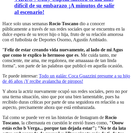
difícil de su embarazo ¡A minutos de salir
al escenario!
Hace solo unas semanas
Rocío Toscano
dio a conocer
públicamente a través de sus redes sociales que se encuentra en la
dulce espera de su tercer hijo o hija, fruto de su relación amorosa
con el futbolista de Deportes Osorno, Agustín Ambiado.
"
Feliz de estar creando vida nuevamente, al lado de mi Agus
que como te explico lo hermoso que es
. Me cuida tanto, me
consciente, me ama, me regalonea, me amaaaaaa de tan linda
forma", son parte de las palabras que publicó en aquella ocasión.
Te puede interesar:
Todo un galán: Coca Guazzini presume a su hijo
de 46 años ¡Y recibe avalancha de piropos!
Y ahora la actriz nuevamente ocupó sus redes sociales, pero no por
una tierna situación, sino que por una bien lamentable, pues ha
recibido duras críticas por parte de una seguidora en relación a su
aspecto, precisamente ahora que está embarazada.
Tal como se puede ver en las historias de Instagram de
Rocío
Toscano
, la cibernauta en cuestión le envió frases como,
"Ooow
estás echo b Verga... porque tan dejada estar"; "No te da lata