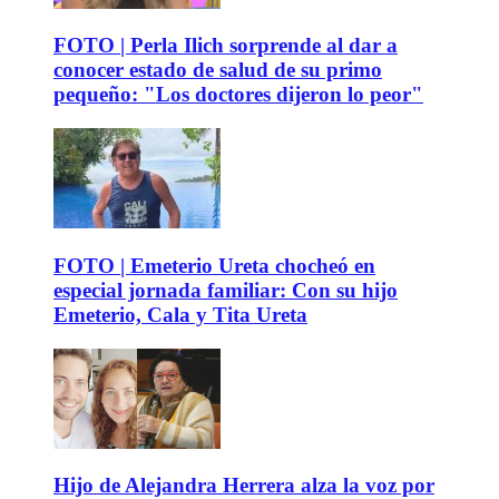
FOTO | Perla Ilich sorprende al dar a
conocer estado de salud de su primo
pequeño: "Los doctores dijeron lo peor"
FOTO | Emeterio Ureta chocheó en
especial jornada familiar: Con su hijo
Emeterio, Cala y Tita Ureta
Hijo de Alejandra Herrera alza la voz por