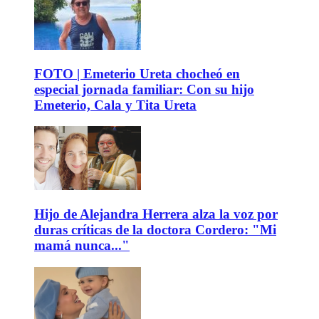
FOTO | Emeterio Ureta chocheó en
especial jornada familiar: Con su hijo
Emeterio, Cala y Tita Ureta
Hijo de Alejandra Herrera alza la voz por
duras críticas de la doctora Cordero: "Mi
mamá nunca..."