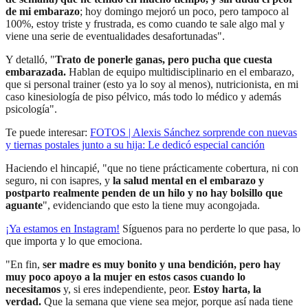
de mi embarazo
; hoy domingo mejoró un poco, pero tampoco al
100%, estoy triste y frustrada, es como cuando te sale algo mal y
viene una serie de eventualidades desafortunadas".
Y detalló, "
Trato de ponerle ganas, pero pucha que cuesta
embarazada.
Hablan de equipo multidisciplinario en el embarazo,
que si personal trainer (esto ya lo soy al menos), nutricionista, en mi
caso kinesiología de piso pélvico, más todo lo médico y además
psicología".
Te puede interesar:
FOTOS | Alexis Sánchez sorprende con nuevas
y tiernas postales junto a su hija: Le dedicó especial canción
Haciendo el hincapié, "que no tiene prácticamente cobertura, ni con
seguro, ni con isapres, y
la salud mental en el embarazo y
postparto realmente penden de un hilo y no hay bolsillo que
aguante
", evidenciando que esto la tiene muy acongojada.
¡Ya estamos en
Instagram
!
Síguenos para no perderte lo que pasa, lo
que importa y lo que emociona.
"En fin,
ser madre es muy bonito y una bendición, pero hay
muy poco apoyo a la mujer en estos casos cuando lo
necesitamos
y, si eres independiente, peor.
Estoy harta, la
verdad.
Que la semana que viene sea mejor, porque así nada tiene