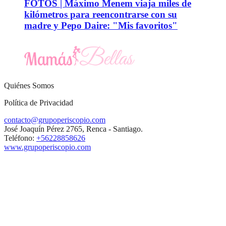
FOTOS | Máximo Menem viaja miles de
kilómetros para reencontrarse con su
madre y Pepo Daire: "Mis favoritos"
Quiénes Somos
Política de Privacidad
contacto@grupoperiscopio.com
José Joaquín Pérez 2765, Renca - Santiago.
Teléfono:
+56228858626
www.grupoperiscopio.com