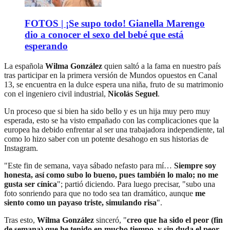
FOTOS | ¡Se supo todo! Gianella Marengo
dio a conocer el sexo del bebé que está
esperando
La española
Wilma González
quien saltó a la fama en nuestro país
tras participar en la primera versión de Mundos opuestos en Canal
13, se encuentra en la dulce espera una niña, fruto de su matrimonio
con el ingeniero civil industrial,
Nicolás Seguel
.
Un proceso que si bien ha sido bello y es un hija muy pero muy
esperada, esto se ha visto empañado con las complicaciones que la
europea ha debido enfrentar al ser una trabajadora independiente, tal
como lo hizo saber con un potente desahogo en sus historias de
Instagram.
"Este fin de semana, vaya sábado nefasto para mí…
Siempre soy
honesta, así como subo lo bueno, pues también lo malo; no me
gusta ser cínica
"; partió diciendo. Para luego precisar, "subo una
foto sonriendo para que no todo sea tan dramático, aunque
me
siento como un payaso triste, simulando risa
".
Tras esto,
Wilma González
sinceró, "
creo que ha sido el peor (fin
de semana) que he tenido en mucho tiempo, y sin duda el peor