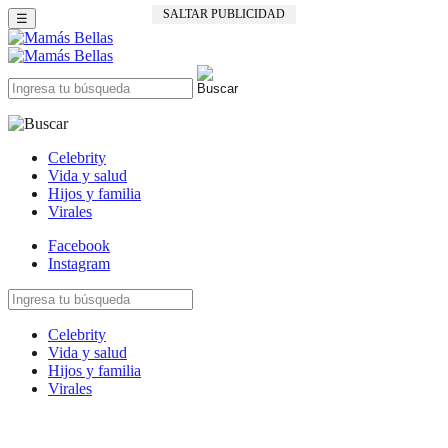
SALTAR PUBLICIDAD
☰
Celebrity
Vida y salud
Hijos y familia
Virales
Facebook
Instagram
Celebrity
Vida y salud
Hijos y familia
Virales