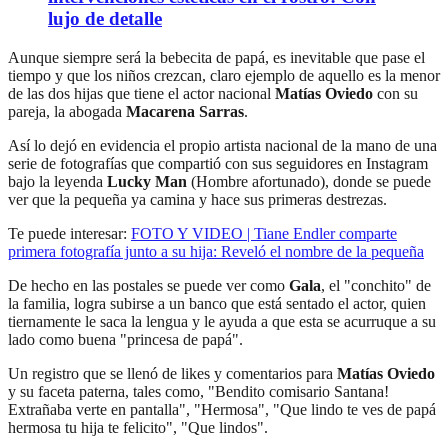
lujo de detalle
Aunque siempre será la bebecita de papá, es inevitable que pase el
tiempo y que los niños crezcan, claro ejemplo de aquello es la menor
de las dos hijas que tiene el actor nacional
Matías Oviedo
con su
pareja, la abogada
Macarena Sarras
.
Así lo dejó en evidencia el propio artista nacional de la mano de una
serie de fotografías que compartió con sus seguidores en Instagram
bajo la leyenda
Lucky Man
(Hombre afortunado), donde se puede
ver que la pequeña ya camina y hace sus primeras destrezas.
Te puede interesar:
FOTO Y VIDEO | Tiane Endler comparte
primera fotografía junto a su hija: Reveló el nombre de la pequeña
De hecho en las postales se puede ver como
Gala
, el "conchito" de
la familia, logra subirse a un banco que está sentado el actor, quien
tiernamente le saca la lengua y le ayuda a que esta se acurruque a su
lado como buena "princesa de papá".
Un registro que se llenó de likes y comentarios para
Matías Oviedo
y su faceta paterna, tales como, "Bendito comisario Santana!
Extrañaba verte en pantalla", "Hermosa", "Que lindo te ves de papá
hermosa tu hija te felicito", "Que lindos".