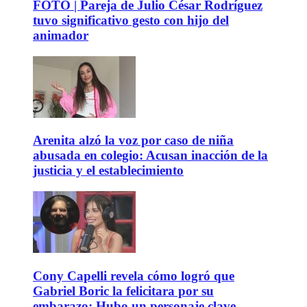
FOTO | Pareja de Julio César Rodríguez
tuvo significativo gesto con hijo del
animador
Arenita alzó la voz por caso de niña
abusada en colegio: Acusan inacción de la
justicia y el establecimiento
Cony Capelli revela cómo logró que
Gabriel Boric la felicitara por su
embarazo: Hubo un personaje clave