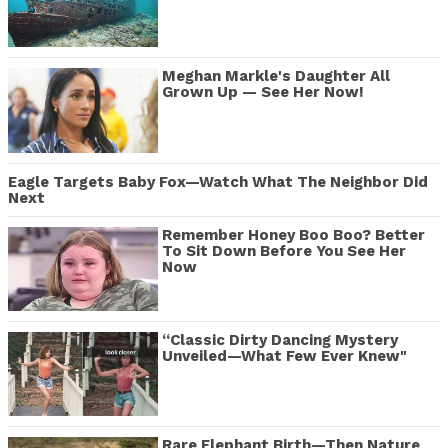
Meghan Markle's Daughter All
Grown Up — See Her Now!
Eagle Targets Baby Fox—Watch What The Neighbor Did
Next
Remember Honey Boo Boo? Better
To Sit Down Before You See Her
Now
“Classic Dirty Dancing Mystery
Unveiled—What Few Ever Knew"
Rare Elephant Birth—Then Nature