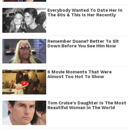
Everybody Wanted To Date Her In
The 80s & This Is Her Recently
Remember Duane? Better To Sit
Down Before You See Him Now
6 Movie Moments That Were
Almost Too Hot To Show
Tom Cruise's Daughter Is The Most
Beautiful Woman In The World