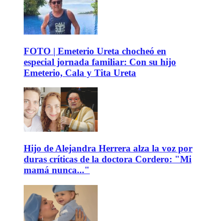
FOTO | Emeterio Ureta chocheó en
especial jornada familiar: Con su hijo
Emeterio, Cala y Tita Ureta
Hijo de Alejandra Herrera alza la voz por
duras críticas de la doctora Cordero: "Mi
mamá nunca..."