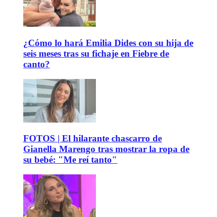
¿Cómo lo hará Emilia Dides con su hija de
seis meses tras su fichaje en Fiebre de
canto?
FOTOS | El hilarante chascarro de
Gianella Marengo tras mostrar la ropa de
su bebé: "Me reí tanto"