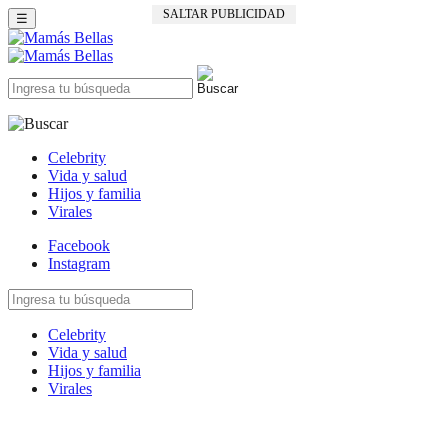
SALTAR PUBLICIDAD
☰
Celebrity
Vida y salud
Hijos y familia
Virales
Facebook
Instagram
Celebrity
Vida y salud
Hijos y familia
Virales