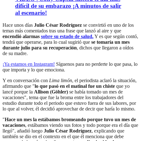
difícil de su embarazo ¡A minutos de salir
al escenario!
Hace unos días
Julio César Rodríguez
se convirtió en uno de los
temas más comentados tras una frase que lanzó al aire y que
encendió alarmas
sobre su estado de salud.
Y es que según contó,
tendrá que operarse, para lo cual sugirió que
se tomaría un mes
durante julio para su recuperación
, dichos que llegaron a oídos
de su madre.
¡Ya estamos en
Instagram
!
Síguenos para no perderte lo que pasa, lo
que importa y lo que emociona.
Y en conversación con
Lima limón
, el periodista aclaró la situación,
afirmando que "
lo que pasó en el matinal fue un chiste
que yo
lancé porque la
Allison (Göhler)
se había tomado un mes de
vacaciones", tema que fue la broma entre los trabajadores del
estudio durante todo el periodo que estuvo fuera de sus labores, por
lo que al volver, él decidió aprovechar de decir que haría lo mismo.
"
Hace un mes la estábamos bromeando porque tuvo un mes de
vacaciones
, estábamos viendo sus fotos y todo porque era el día que
llegó", añadió luego
Julio César Rodríguez
, explicando que
también se dio en el contexto en el que él menciona que debe