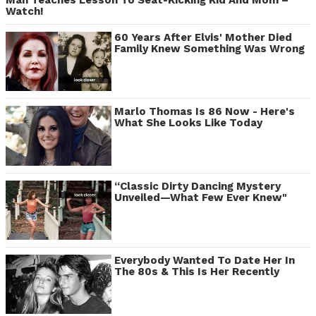
Watch!
60 Years After Elvis' Mother Died
Family Knew Something Was Wrong
Marlo Thomas Is 86 Now - Here's
What She Looks Like Today
“Classic Dirty Dancing Mystery
Unveiled—What Few Ever Knew"
Everybody Wanted To Date Her In
The 80s & This Is Her Recently