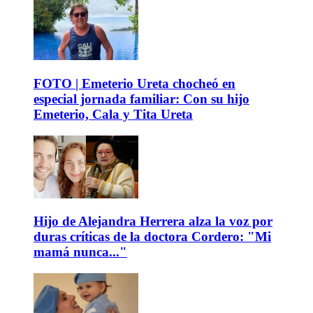
FOTO | Emeterio Ureta chocheó en
especial jornada familiar: Con su hijo
Emeterio, Cala y Tita Ureta
Hijo de Alejandra Herrera alza la voz por
duras críticas de la doctora Cordero: "Mi
mamá nunca..."