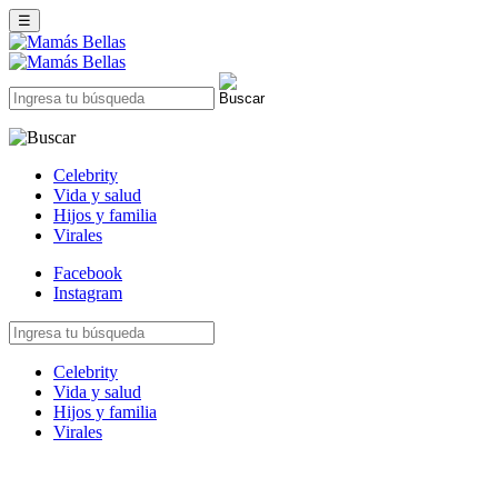
☰
Celebrity
Vida y salud
Hijos y familia
Virales
Facebook
Instagram
Celebrity
Vida y salud
Hijos y familia
Virales