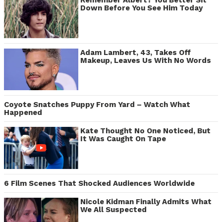
Remember Albert? You Better Sit
Down Before You See Him Today
Adam Lambert, 43, Takes Off
Makeup, Leaves Us With No Words
Coyote Snatches Puppy From Yard – Watch What
Happened
Kate Thought No One Noticed, But
It Was Caught On Tape
6 Film Scenes That Shocked Audiences Worldwide
Nicole Kidman Finally Admits What
We All Suspected