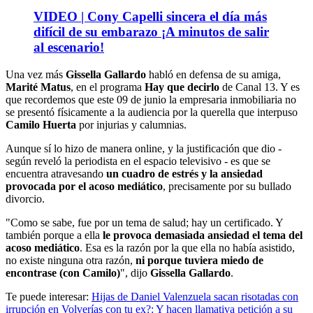
VIDEO | Cony Capelli sincera el día más
difícil de su embarazo ¡A minutos de salir
al escenario!
Una vez más
Gissella Gallardo
habló en defensa de su amiga,
Marité Matus
, en el programa
Hay que decirlo
de Canal 13. Y es
que recordemos que este 09 de junio la empresaria inmobiliaria no
se presentó físicamente a la audiencia por la querella que interpuso
Camilo Huerta
por injurias y calumnias.
Aunque sí lo hizo de manera online, y la justificación que dio -
según reveló la periodista en el espacio televisivo - es que se
encuentra atravesando
un cuadro de estrés y la ansiedad
provocada por el acoso mediático
, precisamente por su bullado
divorcio.
"Como se sabe, fue por un tema de salud; hay un certificado. Y
también porque a ella
le provoca demasiada ansiedad el tema del
acoso mediático
. Esa es la razón por la que ella no había asistido,
no existe ninguna otra razón,
ni porque tuviera miedo de
encontrase (con Camilo)
", dijo
Gissella Gallardo
.
Te puede interesar:
Hijas de Daniel Valenzuela sacan risotadas con
irrupción en Volverías con tu ex?: Y hacen llamativa petición a su