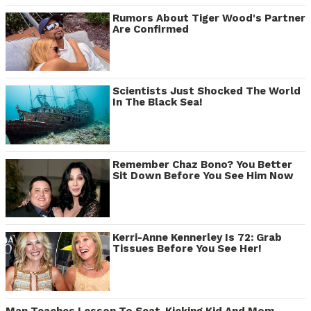
Rumors About Tiger Wood's Partner
Are Confirmed
Scientists Just Shocked The World
In The Black Sea!
Remember Chaz Bono? You Better
Sit Down Before You See Him Now
Kerri-Anne Kennerley Is 72: Grab
Tissues Before You See Her!
Man Teaches Lesson To Seat-Kicking Kid And Mom –