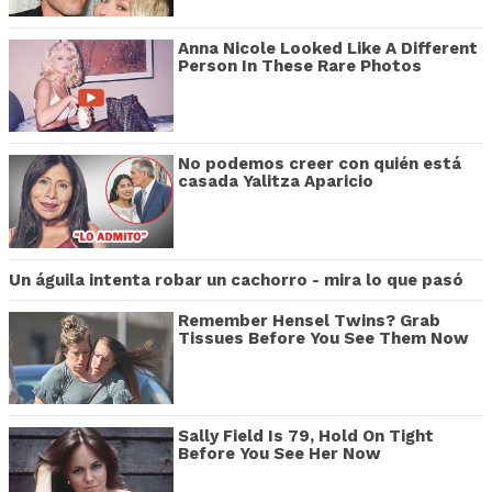
Anna Nicole Looked Like A Different
Person In These Rare Photos
No podemos creer con quién está
casada Yalitza Aparicio
Un águila intenta robar un cachorro - mira lo que pasó
Remember Hensel Twins? Grab
Tissues Before You See Them Now
Sally Field Is 79, Hold On Tight
Before You See Her Now