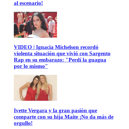
al escenario!
VIDEO | Ignacia Michelson recordó
violenta situación que vivió con Sargento
Rap en su embarazo: "Perdí la guagua
por lo mismo"
Ivette Vergara y la gran pasión que
comparte con su hija Maite ¡No da más de
orgullo!