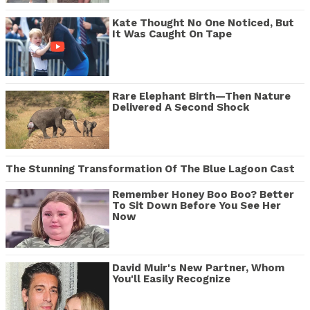
Kate Thought No One Noticed, But
It Was Caught On Tape
Rare Elephant Birth—Then Nature
Delivered A Second Shock
The Stunning Transformation Of The Blue Lagoon Cast
Remember Honey Boo Boo? Better
To Sit Down Before You See Her
Now
David Muir's New Partner, Whom
You'll Easily Recognize