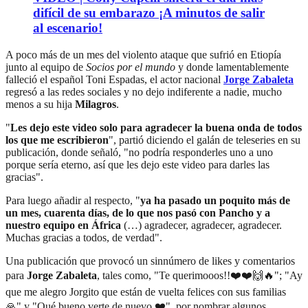
difícil de su embarazo ¡A minutos de salir
al escenario!
A poco más de un mes del violento ataque que sufrió en Etiopía
junto al equipo de
Socios por el mundo
y donde lamentablemente
falleció el español Toni Espadas, el actor nacional
Jorge Zabaleta
regresó a las redes sociales y no dejo indiferente a nadie, mucho
menos a su hija
Milagros
.
"
Les dejo este video solo para agradecer la buena onda de todos
los que me escribieron
", partió diciendo el galán de teleseries en su
publicación, donde señaló, "no podría responderles uno a uno
porque sería eterno, así que les dejo este video para darles las
gracias".
Para luego añadir al respecto, "
ya ha pasado un poquito más de
un mes, cuarenta días, de lo que nos pasó con Pancho y a
nuestro equipo en África
(…) agradecer, agradecer, agradecer.
Muchas gracias a todos, de verdad".
Una publicación que provocó un sinnúmero de likes y comentarios
para
Jorge Zabaleta
, tales como, "Te querimooos!!❤️❤️🙌🔥"; "Ay
que me alegro Jorgito que están de vuelta felices con sus familias
🙏" y "Qué bueno verte de nuevo ❤️", por nombrar algunos.