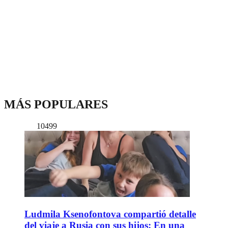
MÁS POPULARES
10499
Ludmila Ksenofontova compartió detalle
del viaje a Rusia con sus hijos: En una