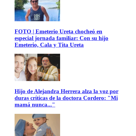
FOTO | Emeterio Ureta chocheó en
especial jornada familiar: Con su hijo
Emeterio, Cala y Tita Ureta
Hijo de Alejandra Herrera alza la voz por
duras críticas de la doctora Cordero: "Mi
mamá nunca..."