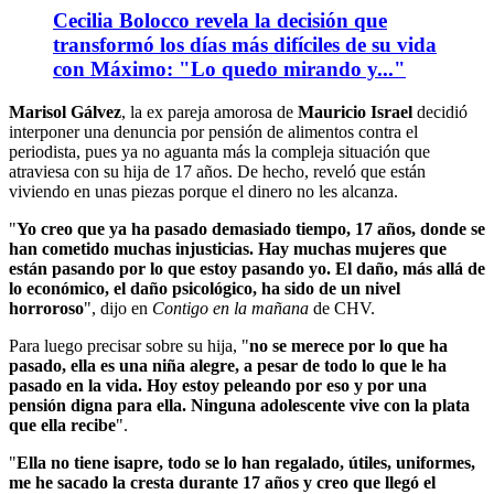
Cecilia Bolocco revela la decisión que
transformó los días más difíciles de su vida
con Máximo: "Lo quedo mirando y..."
Marisol Gálvez
, la ex pareja amorosa de
Mauricio Israel
decidió
interponer una denuncia por pensión de alimentos contra el
periodista, pues ya no aguanta más la compleja situación que
atraviesa con su hija de 17 años. De hecho, reveló que están
viviendo en unas piezas porque el dinero no les alcanza.
"
Yo creo que ya ha pasado demasiado tiempo, 17 años, donde se
han cometido muchas injusticias. Hay muchas mujeres que
están pasando por lo que estoy pasando yo. El daño, más allá de
lo económico, el daño psicológico, ha sido de un nivel
horroroso
", dijo en
Contigo en la mañana
de CHV.
Para luego precisar sobre su hija, "
no se merece por lo que ha
pasado, ella es una niña alegre, a pesar de todo lo que le ha
pasado en la vida. Hoy estoy peleando por eso y por una
pensión digna para ella. Ninguna adolescente vive con la plata
que ella recibe
".
"
Ella no tiene isapre, todo se lo han regalado, útiles, uniformes,
me he sacado la cresta durante 17 años y creo que llegó el