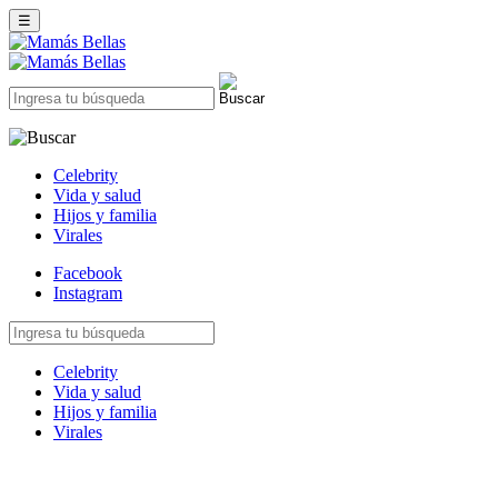
☰
Celebrity
Vida y salud
Hijos y familia
Virales
Facebook
Instagram
Celebrity
Vida y salud
Hijos y familia
Virales