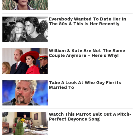
Everybody Wanted To Date Her In
The 80s & This Is Her Recently
William & Kate Are Not The Same
Couple Anymore – Here's Why!
Take A Look At Who Guy Fieri Is
Married To
Watch This Parrot Belt Out A Pitch-
Perfect Beyonce Song