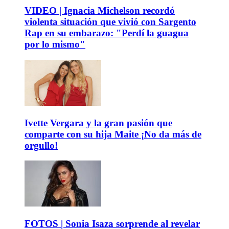
VIDEO | Ignacia Michelson recordó
violenta situación que vivió con Sargento
Rap en su embarazo: "Perdí la guagua
por lo mismo"
Ivette Vergara y la gran pasión que
comparte con su hija Maite ¡No da más de
orgullo!
FOTOS | Sonia Isaza sorprende al revelar