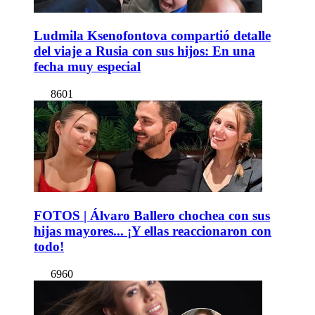
Ludmila Ksenofontova compartió detalle
del viaje a Rusia con sus hijos: En una
fecha muy especial
8601
FOTOS | Álvaro Ballero chochea con sus
hijas mayores... ¡Y ellas reaccionaron con
todo!
6960