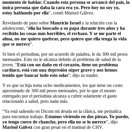
momento de hablar. Cuando esta persona se arrancó del país, la
única persona que daba la cara era yo. Pero hoy no soy yo,
estoy hablando por ella
", contó Marisol Gálvez.
Revelando de paso sobre
Mauricio Israel
y la relación con la
adolescente, "
ella ha buscado a su papá durante tres años y ha
recibido las cosas más horribles, el rechazo. Y se me parte el
alma, no me quiero quebrar, pero quiero que ella tenga la vida
que se merece
".
Si bien el periodista, por un acuerdo de palabra, le da 300 mil pesos
mensuales. Esto no le alcanza debido al problema de salud de la
joven. "
Está con un daño en el corazón, tiene un problema
cardíaco, está con una depresión súper grave y nos hemos
tenido que bancar todo esto solas
", dijo su madre.
Y es que su hija toma ocho medicamentos, los que tiene un costo
aproximado de 300 mil pesos mensuales, por lo que el monto
entregado por el periodista alcanza a cubrir solamente el gasto
relacionado a salud, pero nada más.
“Ya está saliendo en Dicom mi deuda en la clínica, me perjudica
para encontrar trabajo.
Estamos viviendo en dos piezas. Yo puedo,
yo tengo cuero de chancho, pero ella no se lo merece
", dijo
Marisol Gálvez
con gran pesar en el matinal de CHV.