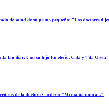
stado de salud de su primo pequeño: "Los doctores dije
da familiar: Con su hijo Emeterio, Cala y Tita Ureta
 críticas de la doctora Cordero: "Mi mamá nunca..."