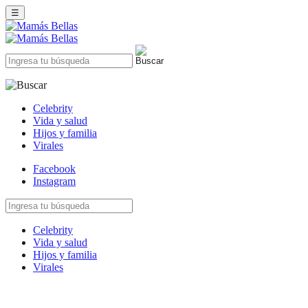
☰
Celebrity
Vida y salud
Hijos y familia
Virales
Facebook
Instagram
Celebrity
Vida y salud
Hijos y familia
Virales