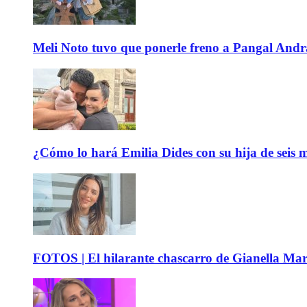
Meli Noto tuvo que ponerle freno a Pangal Andrad
¿Cómo lo hará Emilia Dides con su hija de seis me
FOTOS | El hilarante chascarro de Gianella Mare