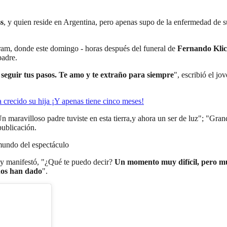
s
, y quien reside en Argentina, pero apenas supo de la enfermedad de s
ram, donde este domingo - horas después del funeral de
Fernando Kli
padre.
seguir tus pasos. Te amo y te extraño para siempre
", escribió el j
crecido su hija ¡Y apenas tiene cinco meses!
n maravilloso padre tuviste en esta tierra,y ahora un ser de luz"; "Gran
publicación.
 mundo del espectáculo
 y manifestó, "¿Qué te puedo decir?
Un momento muy difícil, pero muy
 nos han dado
".