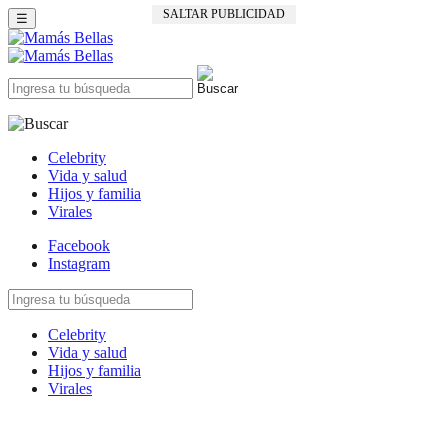
SALTAR PUBLICIDAD
☰
Celebrity
Vida y salud
Hijos y familia
Virales
Facebook
Instagram
Celebrity
Vida y salud
Hijos y familia
Virales