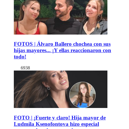
FOTOS | Álvaro Ballero chochea con sus
hijas mayores... ¡Y ellas reaccionaron con
todo!
6938
FOTO | ¡Fuerte y claro! Hija mayor de
Ludmila Ksenofontova hizo especial