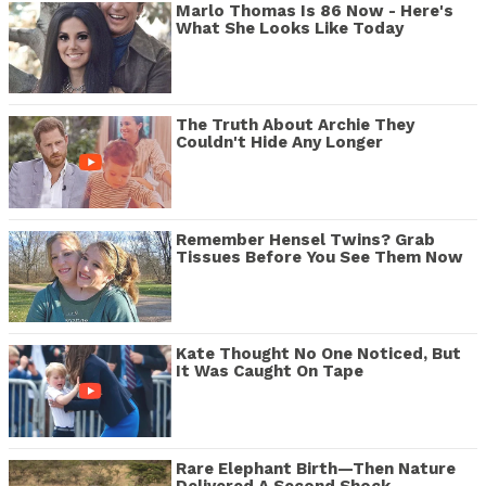
Marlo Thomas Is 86 Now - Here's
What She Looks Like Today
The Truth About Archie They
Couldn't Hide Any Longer
Remember Hensel Twins? Grab
Tissues Before You See Them Now
Kate Thought No One Noticed, But
It Was Caught On Tape
Rare Elephant Birth—Then Nature
Delivered A Second Shock