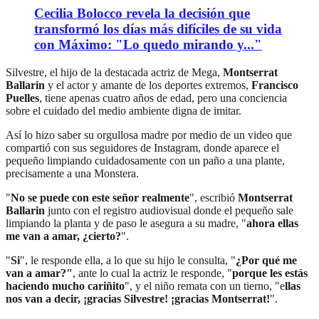
Cecilia Bolocco revela la decisión que
transformó los días más difíciles de su vida
con Máximo: "Lo quedo mirando y..."
Silvestre, el hijo de la destacada actriz de Mega,
Montserrat
Ballarin
y el actor y amante de los deportes extremos,
Francisco
Puelles
, tiene apenas cuatro años de edad, pero una conciencia
sobre el cuidado del medio ambiente digna de imitar.
Así lo hizo saber su orgullosa madre por medio de un video que
compartió con sus seguidores de Instagram, donde aparece el
pequeño limpiando cuidadosamente con un paño a una plante,
precisamente a una Monstera.
"
No se puede con este señor realmente
", escribió
Montserrat
Ballarin
junto con el registro audiovisual donde el pequeño sale
limpiando la planta y de paso le asegura a su madre, "
ahora ellas
me van a amar, ¿cierto?
".
"
Si
", le responde ella, a lo que su hijo le consulta, "
¿Por qué me
van a amar?"
, ante lo cual la actriz le responde, "
porque les estás
haciendo mucho cariñito
", y el niño remata con un tierno, "e
llas
nos van a decir, ¡gracias Silvestre! ¡gracias Montserrat!
".