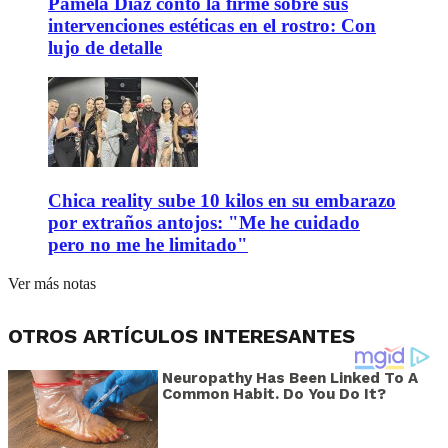
Pamela Díaz contó la firme sobre sus
intervenciones estéticas en el rostro: Con
lujo de detalle
Chica reality sube 10 kilos en su embarazo
por extraños antojos: "Me he cuidado
pero no me he limitado"
Ver más notas
OTROS ARTÍCULOS INTERESANTES
Neuropathy Has Been Linked To A
Common Habit. Do You Do It?