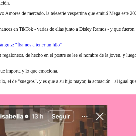
ación.
 Amores de mercado, la teleserie vespertina que emitió Mega este 2025
ances en TikTok - varias de ellas junto a Disley Ramos - y que fueron
ránguiz: "Íbamos a tener un hijo"
egaloneos, de hecho en el postre se lee el nombre de la joven, y luego 
que importa y lo que emociona.
 el de "suegros", y es que a su hijo mayor, la actuación - al igual que e