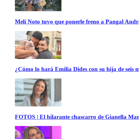
Meli Noto tuvo que ponerle freno a Pangal Andrad
¿Cómo lo hará Emilia Dides con su hija de seis me
FOTOS | El hilarante chascarro de Gianella Mare