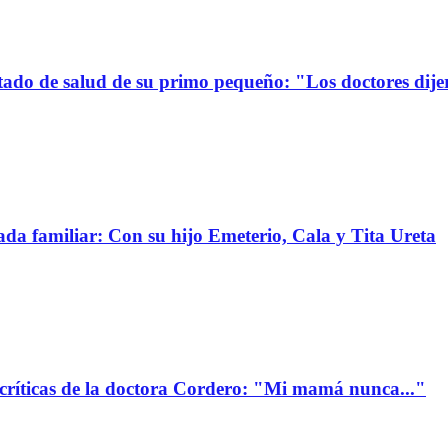
stado de salud de su primo pequeño: "Los doctores dije
da familiar: Con su hijo Emeterio, Cala y Tita Ureta
 críticas de la doctora Cordero: "Mi mamá nunca..."