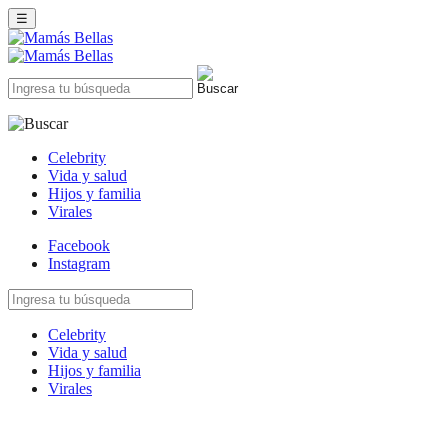
☰
Celebrity
Vida y salud
Hijos y familia
Virales
Facebook
Instagram
Celebrity
Vida y salud
Hijos y familia
Virales