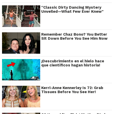
“Classic Dirty Dancing Mystery
Unveiled—What Few Ever Knew"
Remember Chaz Bono? You Better
Sit Down Before You See Him Now
¡Descubrimiento en el hielo hace
que científicos hagan historia!
Kerri-Anne Kennerley Is 72: Grab
Tissues Before You See Her!