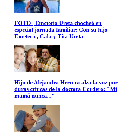
FOTO | Emeterio Ureta chocheó en
especial jornada familiar: Con su hijo
Emeterio, Cala y Tita Ureta
Hijo de Alejandra Herrera alza la voz por
duras críticas de la doctora Cordero: "Mi
mamá nunca..."