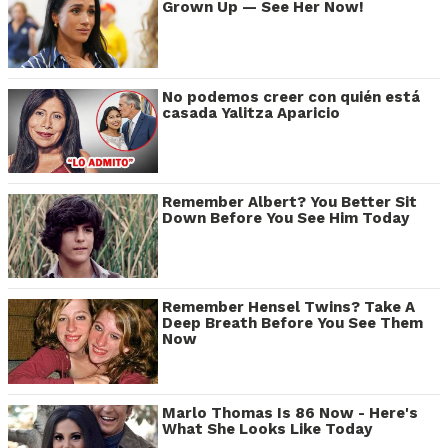
Grown Up — See Her Now!
No podemos creer con quién está
casada Yalitza Aparicio
Remember Albert? You Better Sit
Down Before You See Him Today
Remember Hensel Twins? Take A
Deep Breath Before You See Them
Now
Marlo Thomas Is 86 Now - Here's
What She Looks Like Today