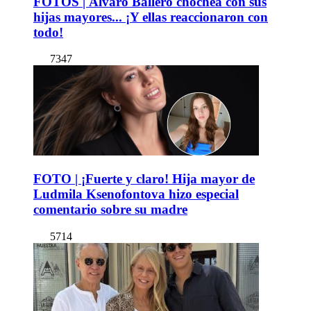
FOTOS | Álvaro Ballero chochea con sus
hijas mayores... ¡Y ellas reaccionaron con
todo!
7347
FOTO | ¡Fuerte y claro! Hija mayor de
Ludmila Ksenofontova hizo especial
comentario sobre su madre
5714