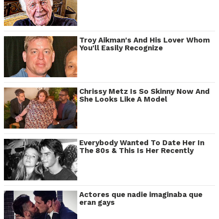
Troy Aikman's And His Lover Whom
You'll Easily Recognize
Chrissy Metz Is So Skinny Now And
She Looks Like A Model
Everybody Wanted To Date Her In
The 80s & This Is Her Recently
Actores que nadie imaginaba que
eran gays