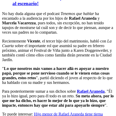
al escenario!
No hay duda alguna que el podcast
Tenemos que hablar
ha
encantado a la audiencia por los hijos de
Rafael Araneda
y
Marcela Vacarezza
, pues todos, sin excepción, no han tenido
tapujos de mostrarse tal cuál son y de decir lo que piensan, aunque a
veces sus padres no lo compartan.
Recientemente
Vicente
, el tercer hijo del matrimonio, habló con
La
Cuarta
sobre el importante rol que asumirá su padre en febrero
próximo, animar el Festival de Viña junto a Karen Doggenweiler, y
también contó cómo ellos como familia dirán presente en la Ciudad
Jardín.
"
Lo que nosotros más vamos a hacer allá es apoyar a nuestro
papá, porque se pone nervioso cuando se le vienen estas cosas
grandes, estos retos
", partió diciendo el joven al respecto de lo que
ha hablado con su madre y sus hermanos.
Para posteriormente sumar a sus dichos sobre
Rafael Araneda
, "Él
ya lo hizo igual, pero para él todo es un reto.
Su meta ahora, por lo
que me ha dicho, es hacer lo mejor de lo que ya lo hizo, que
impacte, entonces hay que estar ahí para apoyarlo siempre
".
Te puede interesar:
Hijo menor de Rafael Araneda tiene tierna