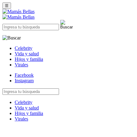
☰
Celebrity
Vida y salud
Hijos y familia
Virales
Facebook
Instagram
Celebrity
Vida y salud
Hijos y familia
Virales