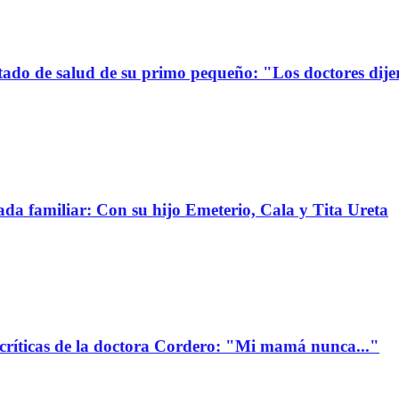
stado de salud de su primo pequeño: "Los doctores dije
da familiar: Con su hijo Emeterio, Cala y Tita Ureta
 críticas de la doctora Cordero: "Mi mamá nunca..."