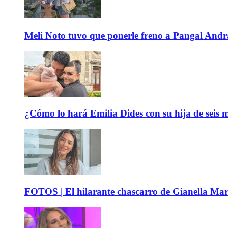
Meli Noto tuvo que ponerle freno a Pangal Andrad
¿Cómo lo hará Emilia Dides con su hija de seis me
FOTOS | El hilarante chascarro de Gianella Mare