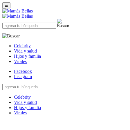
☰
Celebrity
Vida y salud
Hijos y familia
Virales
Facebook
Instagram
Celebrity
Vida y salud
Hijos y familia
Virales