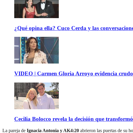
¿Qué opina ella? Cuco Cerda y las conversacione
VIDEO | Carmen Gloria Arroyo evidencia crudos
Cecilia Bolocco revela la decisión que transform
La pareja de
Ignacia Antonia y AK4:20
abrieron las puertas de su h