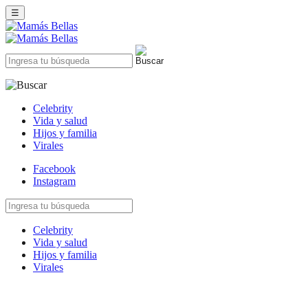
☰
Celebrity
Vida y salud
Hijos y familia
Virales
Facebook
Instagram
Celebrity
Vida y salud
Hijos y familia
Virales