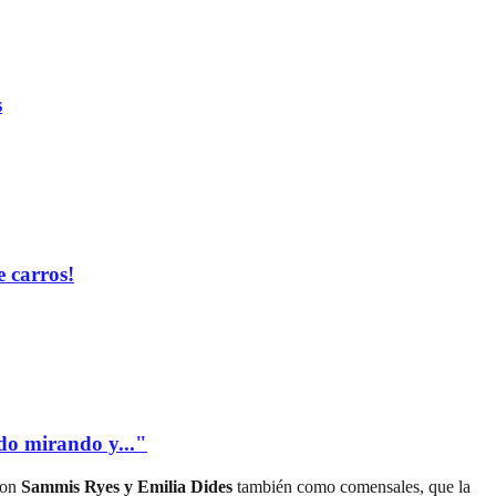
s
 carros!
edo mirando y..."
 con
Sammis Ryes y Emilia Dides
también como comensales, que la