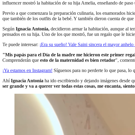
influencer mostró la habitación de su hija Amelia, enseñando de paso 
Previo a que comenzara la preparación culinaria, los enamorados hicie
que también de los outfits de la bebé. Y también dieron cuenta de que l
Según
Ignacia Antonia,
decidieron armar la habitación, aunque al te
pensados en su hija. Uno de los que mostró, fue un regalo que le hicie
Te puede interesar:
¡Era su sueño! Vale Saini sincera el mayor anhel
"Mis papás para el Día de la madre me hicieron este primer rega
Comprenderán que
esto de la maternidad es bien retador
", comentó
¡Ya estamos en
Instagram
!
Síguenos para no perderte lo que pasa, lo 
Ahí
Ignacia Antonia
ha ido escribiendo y dejando imágenes desde que
ser grande y va a querer ver todas estas cosas, me encanta, sient