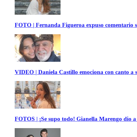
FOTO | Fernanda Figueroa expuso comentario sob
VIDEO | Daniela Castillo emociona con canto a su
FOTOS | ¡Se supo todo! Gianella Marengo dio a c