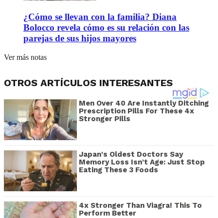
¿Cómo se llevan con la familia? Diana
Bolocco revela cómo es su relación con las
parejas de sus hijos mayores
Ver más notas
OTROS ARTÍCULOS INTERESANTES
Men Over 40 Are Instantly Ditching
Prescription Pills For These 4x
Stronger Pills
Japan's Oldest Doctors Say
Memory Loss Isn't Age: Just Stop
Eating These 3 Foods
4x Stronger Than Viagra! This To
Perform Better