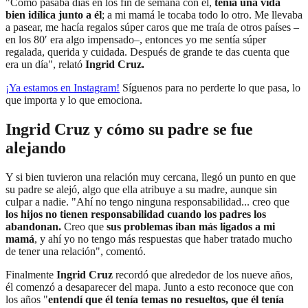
"Como pasaba días en los fin de semana con él,
tenía una vida
bien idílica junto a él
; a mi mamá le tocaba todo lo otro. Me llevaba
a pasear, me hacía regalos súper caros que me traía de otros países –
en los 80′ era algo impensado–, entonces yo me sentía súper
regalada, querida y cuidada. Después de grande te das cuenta que
era un día", relató
Ingrid Cruz.
¡Ya estamos en
Instagram
!
Síguenos para no perderte lo que pasa, lo
que importa y lo que emociona.
Ingrid Cruz y cómo su padre se fue
alejando
Y si bien tuvieron una relación muy cercana, llegó un punto en que
su padre se alejó, algo que ella
atribuye a su madre, aunque sin
culpar a nadie. "Ahí no tengo ninguna responsabilidad... creo que
los hijos no tienen responsabilidad cuando los padres los
abandonan.
Creo que
sus problemas iban más ligados a mi
mamá
, y ahí yo no tengo más respuestas que haber tratado mucho
de tener una relación", comentó.
Finalmente
Ingrid Cruz
recordó que alrededor de los nueve años,
él comenzó a desaparecer del mapa. Junto a esto reconoce que con
los años "
entendí que él tenía temas no resueltos, que él tenía