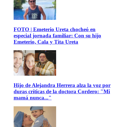
FOTO | Emeterio Ureta chocheó en
especial jornada familiar: Con su hijo
Emeterio, Cala y Tita Ureta
Hijo de Alejandra Herrera alza la voz por
duras críticas de la doctora Cordero: "Mi
mamá nunca..."