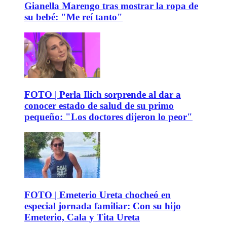
Gianella Marengo tras mostrar la ropa de
su bebé: "Me reí tanto"
FOTO | Perla Ilich sorprende al dar a
conocer estado de salud de su primo
pequeño: "Los doctores dijeron lo peor"
FOTO | Emeterio Ureta chocheó en
especial jornada familiar: Con su hijo
Emeterio, Cala y Tita Ureta