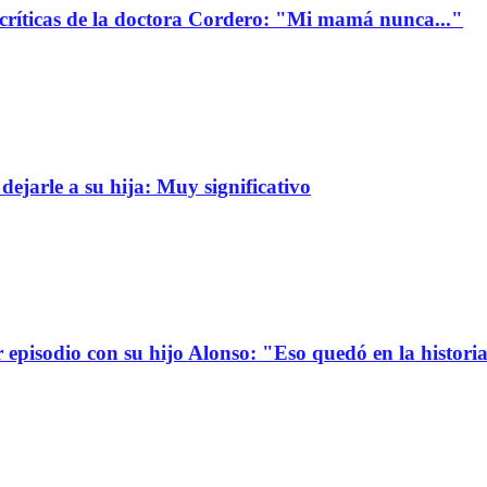
 críticas de la doctora Cordero: "Mi mamá nunca..."
dejarle a su hija: Muy significativo
r episodio con su hijo Alonso: "Eso quedó en la histori