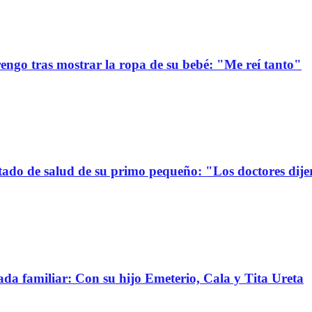
ngo tras mostrar la ropa de su bebé: "Me reí tanto"
stado de salud de su primo pequeño: "Los doctores dije
da familiar: Con su hijo Emeterio, Cala y Tita Ureta