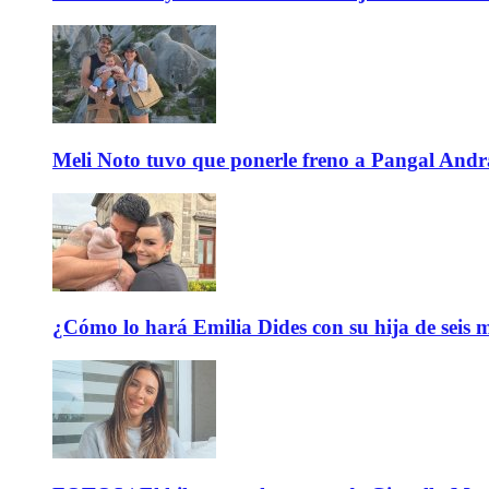
Meli Noto tuvo que ponerle freno a Pangal Andrad
¿Cómo lo hará Emilia Dides con su hija de seis me