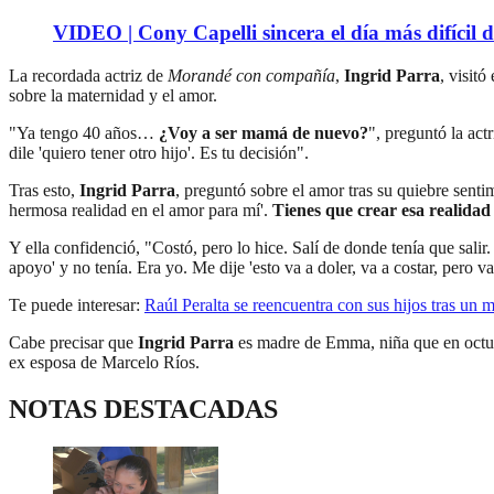
VIDEO | Cony Capelli sincera el día más difícil d
La recordada actriz de
Morandé con compañía
,
Ingrid Parra
, visit
sobre la maternidad y el amor.
"Ya tengo 40 años…
¿Voy a ser mamá de nuevo?
", preguntó la actr
dile 'quiero tener otro hijo'. Es tu decisión".
Tras esto,
Ingrid Parra
, preguntó sobre el amor tras su quiebre sentim
hermosa realidad en el amor para mí'.
Tienes que crear esa realidad 
Y ella confidenció, "Costó, pero lo hice. Salí de donde tenía que salir
apoyo' y no tenía. Era yo. Me dije 'esto va a doler, va a costar, pero 
Te puede interesar:
Raúl Peralta se reencuentra con sus hijos tras un 
Cabe precisar que
Ingrid Parra
es madre de Emma, niña que en octubr
ex esposa de Marcelo Ríos.
NOTAS DESTACADAS