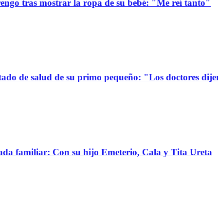
ngo tras mostrar la ropa de su bebé: "Me reí tanto"
stado de salud de su primo pequeño: "Los doctores dije
da familiar: Con su hijo Emeterio, Cala y Tita Ureta