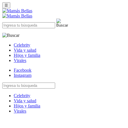
☰
Celebrity
Vida y salud
Hijos y familia
Virales
Facebook
Instagram
Celebrity
Vida y salud
Hijos y familia
Virales