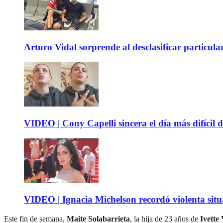
Arturo Vidal sorprende al desclasificar particula
VIDEO | Cony Capelli sincera el día más difícil d
VIDEO | Ignacia Michelson recordó violenta sit
Este fin de semana,
Maite Solabarrieta
, la hija de 23 años de
Ivette