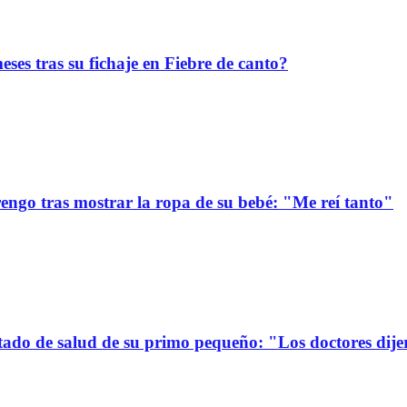
ses tras su fichaje en Fiebre de canto?
ngo tras mostrar la ropa de su bebé: "Me reí tanto"
stado de salud de su primo pequeño: "Los doctores dije