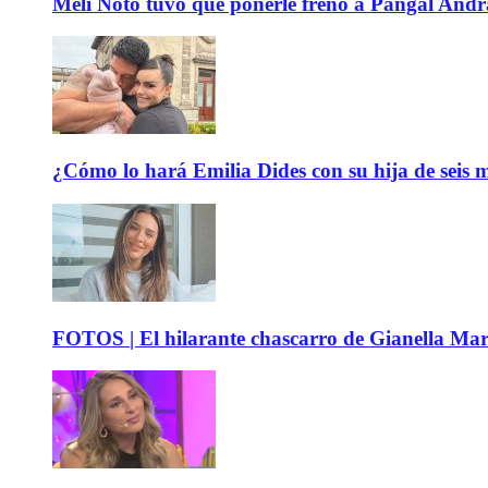
Meli Noto tuvo que ponerle freno a Pangal Andrad
¿Cómo lo hará Emilia Dides con su hija de seis me
FOTOS | El hilarante chascarro de Gianella Mare