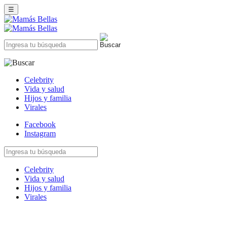
☰
Celebrity
Vida y salud
Hijos y familia
Virales
Facebook
Instagram
Celebrity
Vida y salud
Hijos y familia
Virales