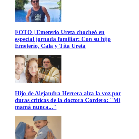
FOTO | Emeterio Ureta chocheó en
especial jornada familiar: Con su hijo
Emeterio, Cala y Tita Ureta
Hijo de Alejandra Herrera alza la voz por
duras críticas de la doctora Cordero: "Mi
mamá nunca..."