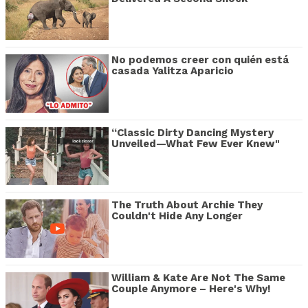
No podemos creer con quién está
casada Yalitza Aparicio
“Classic Dirty Dancing Mystery
Unveiled—What Few Ever Knew"
The Truth About Archie They
Couldn't Hide Any Longer
William & Kate Are Not The Same
Couple Anymore – Here's Why!