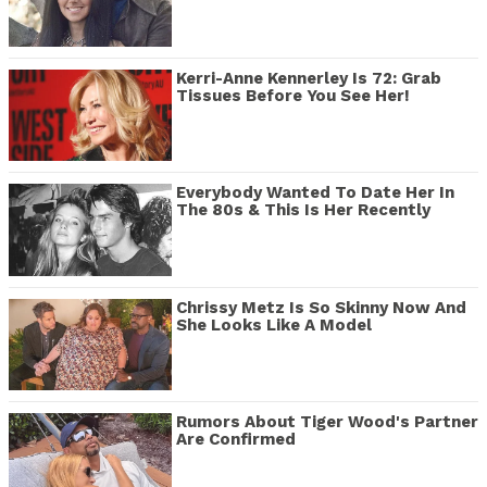
Kerri-Anne Kennerley Is 72: Grab
Tissues Before You See Her!
Everybody Wanted To Date Her In
The 80s & This Is Her Recently
Chrissy Metz Is So Skinny Now And
She Looks Like A Model
Rumors About Tiger Wood's Partner
Are Confirmed