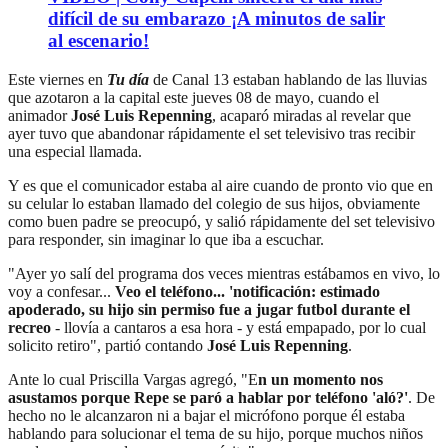
difícil de su embarazo ¡A minutos de salir
al escenario!
Este viernes en
Tu día
de Canal 13 estaban hablando de las lluvias
que azotaron a la capital este jueves 08 de mayo, cuando el
animador
José Luis Repenning
, acaparó miradas al revelar que
ayer tuvo que abandonar rápidamente el set televisivo tras recibir
una especial llamada.
Y es que el comunicador estaba al aire cuando de pronto vio que en
su celular lo estaban llamado del colegio de sus hijos, obviamente
como buen padre se preocupó, y salió rápidamente del set televisivo
para responder, sin imaginar lo que iba a escuchar.
"Ayer yo salí del programa dos veces mientras estábamos en vivo, lo
voy a confesar...
Veo el teléfono... 'notificación: estimado
apoderado, su hijo sin permiso fue a jugar futbol durante el
recreo
- llovía a cantaros a esa hora - y está empapado, por lo cual
solicito retiro", partió contando
José Luis Repenning
.
Ante lo cual Priscilla Vargas agregó, "E
n un momento nos
asustamos porque Repe se paró a hablar por teléfono 'aló?'
. De
hecho no le alcanzaron ni a bajar el micrófono porque él estaba
hablando para solucionar el tema de su hijo, porque muchos niños