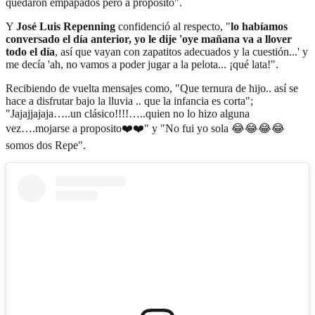
quedaron empapados pero a propósito".
Y
José Luis Repenning
confidenció al respecto, "
lo habíamos
conversado el día anterior, yo le dije 'oye mañana va a llover
todo el día
, así que vayan con zapatitos adecuados y la cuestión...' y
me decía 'ah, no vamos a poder jugar a la pelota... ¡qué lata!".
Recibiendo de vuelta mensajes como, "Que ternura de hijo.. así se
hace a disfrutar bajo la lluvia .. que la infancia es corta";
"Jajajjajaja…..un clásico!!!!…..quien no lo hizo alguna
vez….mojarse a proposito❤️❤️" y "No fui yo sola 😂😂😂😂
somos dos Repe".