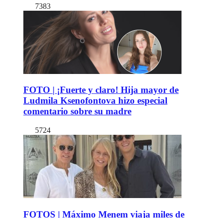
7383
FOTO | ¡Fuerte y claro! Hija mayor de
Ludmila Ksenofontova hizo especial
comentario sobre su madre
5724
FOTOS | Máximo Menem viaja miles de