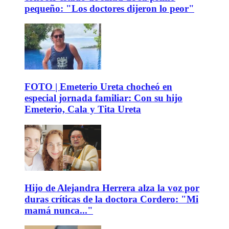
pequeño: "Los doctores dijeron lo peor"
FOTO | Emeterio Ureta chocheó en
especial jornada familiar: Con su hijo
Emeterio, Cala y Tita Ureta
Hijo de Alejandra Herrera alza la voz por
duras críticas de la doctora Cordero: "Mi
mamá nunca..."