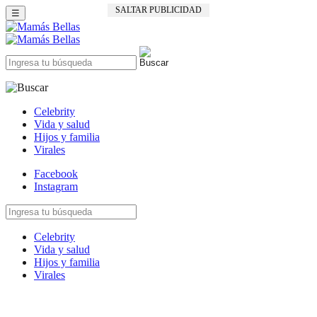
SALTAR PUBLICIDAD
☰
Celebrity
Vida y salud
Hijos y familia
Virales
Facebook
Instagram
Celebrity
Vida y salud
Hijos y familia
Virales