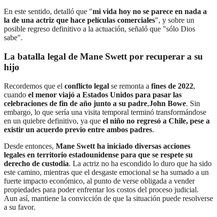
En este sentido, detalló que "
mi vida hoy no se parece en nada a
la de una actriz que hace películas comerciales
", y sobre un
posible regreso definitivo a la actuación, señaló que "sólo Dios
sabe".
La batalla legal de Mane Swett por recuperar a su
hijo
Recordemos que el
conflicto legal
se remonta a
fines de 2022
,
cuando
el menor viajó a Estados Unidos para pasar las
celebraciones de fin de año junto a su padre
,
John Bowe
. Sin
embargo, lo que sería una visita temporal terminó transformándose
en un quiebre definitivo, ya que
el niño no regresó a Chile, pese a
existir un acuerdo previo entre ambos padres
.
Desde entonces,
Mane Swett ha iniciado diversas acciones
legales en territorio estadounidense para que se respete su
derecho de custodia
. La actriz no ha escondido lo duro que ha sido
este camino, mientras que el desgaste emocional se ha sumado a un
fuerte impacto económico, al punto de verse obligada a vender
propiedades para poder enfrentar los costos del proceso judicial.
Aun así, mantiene la convicción de que la situación puede resolverse
a su favor.