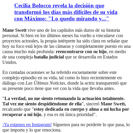
Cecilia Bolocco revela la decisión que
transformó los días más difíciles de su vida
con Máximo: "Lo quedo mirando y..."
Mane Swett
vive uno de los capítulos más duros de su historia
personal. Si bien en los últimos meses ha vuelto a vincularse con
proyectos actorales, la propia intérprete ha sido clara en señalar que
hoy su foco está lejos de las cámaras y completamente puesto en una
causa mucho más profunda:
reencontrarse con su hijo
, en medio
de una compleja
batalla judicial
que se desarrolla en Estados
Unidos.
En contadas ocasiones se ha referido escuetamente sobre este
complejo episodio en su vida, tal como lo hizo recientemente en
diálogo con
Las Últimas Noticias
, donde la actriz transparentó que
su presente poco tiene que ver con la vida que llevaba antes.
"
La verdad, no me siento retomando la actuación totalmente.
Tal vez me siento despidiéndome de ella
", sinceró
Mane Swett,
recalcando que "
estoy dedicada en cuerpo y alma a mi lucha por
recuperar a mi hijo
, y esa es mi única prioridad".
¡Ya estamos en
Instagram
!
Síguenos para no perderte lo que pasa, lo
que importa y lo que emociona.