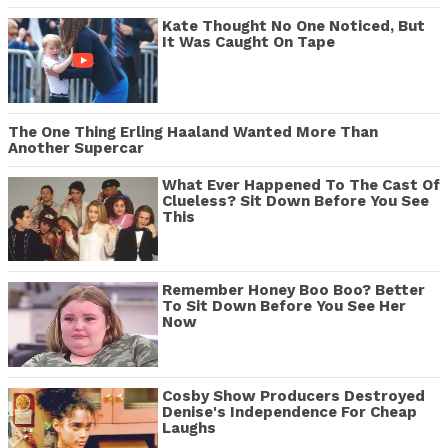
Kate Thought No One Noticed, But
It Was Caught On Tape
The One Thing Erling Haaland Wanted More Than
Another Supercar
What Ever Happened To The Cast Of
Clueless? Sit Down Before You See
This
Remember Honey Boo Boo? Better
To Sit Down Before You See Her
Now
Cosby Show Producers Destroyed
Denise's Independence For Cheap
Laughs