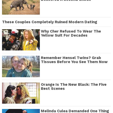
These Couples Completely Ruined Modern Dating
Why Cher Refused To Wear The
Yellow Suit For Decades
Remember Hensel Twins? Grab
Tissues Before You See Them Now
Orange Is The New Black: The Five
Best Scenes
Melinda Culea Demanded One Thing