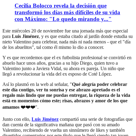
Cecilia Bolocco revela la decisión que
transformó los días más difíciles de su vida
con Máximo: "Lo quedo mirando y..."
Este miércoles 20 de noviembre fue una jornada más que especial
para
Luis Jiménez
, y es que estaba citado al jardín donde estudia su
nieto Valentino para celebrar, nada más ni nada menos - que el "día
de los abuelitos", tal como él mismo lo dio a conocer.
Y es que recordemos que el ex futbolista profesional se convirtió en
abuelo hace unos años, gracias a su hijo Diego, quien tuvo a
Valentino junto a Javiera Vidal, su ahora ex pareja. Un niño que
llegó a revolucionar la vida del ex esposo de Coté López.
Así lo plasmó en la web al señalar, "
Qué alegría poder celebrar
este día contigo, ver tu sonrisa y ese abrazo apretado es el
regalo más lindo que me puedas entregar, la riqueza de la vida
está en momentos cómo este; risas, abrazos y amor de los que
amamos ❤️❤️❤️
".
Junto con ello,
Luis Jiménez
compartió una serie de fotografías que
dan cuenta de la significativa mañana que pasó con su amado
Valentino, recibiendo de vuelta un sinnúmero de likes y también
divertidos comentarios por este título que le llegó siendo tan joven.