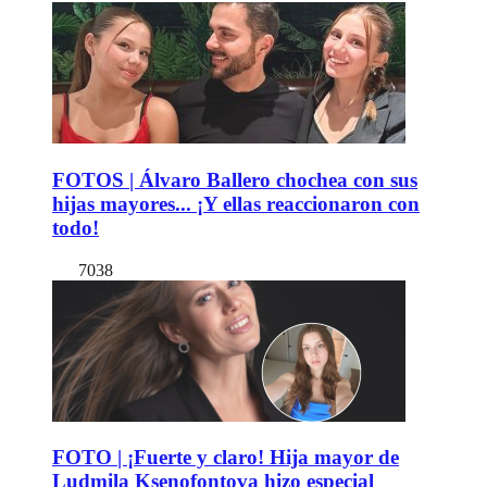
FOTOS | Álvaro Ballero chochea con sus
hijas mayores... ¡Y ellas reaccionaron con
todo!
7038
FOTO | ¡Fuerte y claro! Hija mayor de
Ludmila Ksenofontova hizo especial