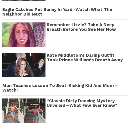
Eagle Catches Pet Bunny In Yard -Watch What The
Neighbor Did Next
Remember Lizzie? Take A Deep
Breath Before You See Her Now
Kate Middleton's Daring Outfit
Took Prince William's Breath Away
Man Teaches Lesson To Seat-Kicking Kid And Mom –
Watch!
“Classic Dirty Dancing Mystery
Unveiled—What Few Ever Knew"