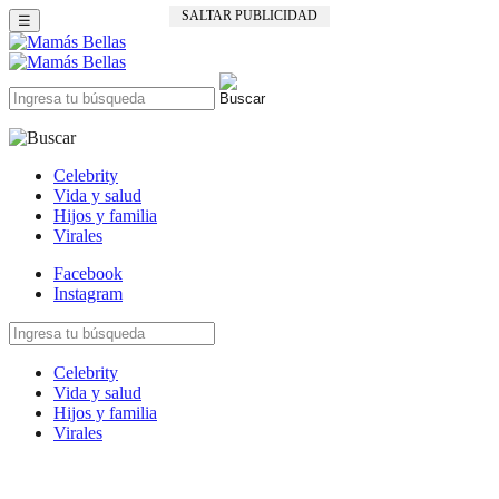
SALTAR PUBLICIDAD
☰
Celebrity
Vida y salud
Hijos y familia
Virales
Facebook
Instagram
Celebrity
Vida y salud
Hijos y familia
Virales