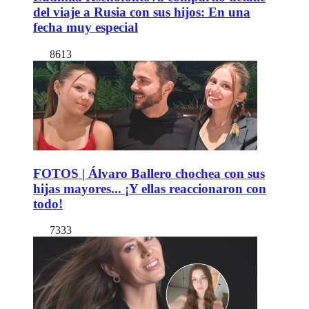
del viaje a Rusia con sus hijos: En una
fecha muy especial
8613
FOTOS | Álvaro Ballero chochea con sus
hijas mayores... ¡Y ellas reaccionaron con
todo!
7333