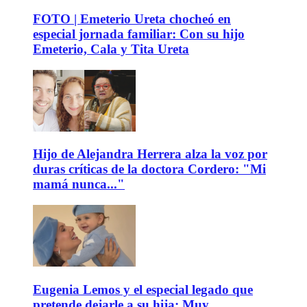
FOTO | Emeterio Ureta chocheó en
especial jornada familiar: Con su hijo
Emeterio, Cala y Tita Ureta
Hijo de Alejandra Herrera alza la voz por
duras críticas de la doctora Cordero: "Mi
mamá nunca..."
Eugenia Lemos y el especial legado que
pretende dejarle a su hija: Muy