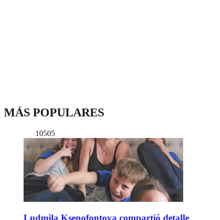
MÁS POPULARES
10505
Ludmila Ksenofontova compartió detalle