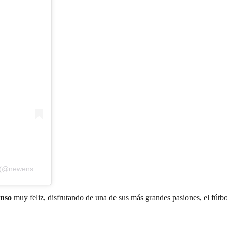
Una publicación compartida por Newen Sports Academy Chicureo (@newensportschicureo)
nso
muy feliz, disfrutando de una de sus más grandes pasiones, el fútbo