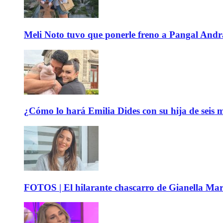
Meli Noto tuvo que ponerle freno a Pangal Andrad
¿Cómo lo hará Emilia Dides con su hija de seis me
FOTOS | El hilarante chascarro de Gianella Mare