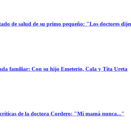
stado de salud de su primo pequeño: "Los doctores dije
da familiar: Con su hijo Emeterio, Cala y Tita Ureta
 críticas de la doctora Cordero: "Mi mamá nunca..."