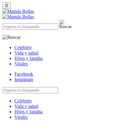
☰
Celebrity
Vida y salud
Hijos y familia
Virales
Facebook
Instagram
Celebrity
Vida y salud
Hijos y familia
Virales