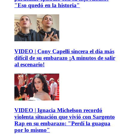
"Eso quedó en la historia"
VIDEO | Cony Capelli sincera el día más
difícil de su embarazo ¡A minutos de salir
al escenario!
VIDEO | Ignacia Michelson recordó
violenta situación que vivió con Sargento
Rap en su embarazo: "Perdí la guagua
por lo mismo"