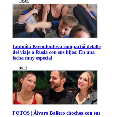
10505
Ludmila Ksenofontova compartió detalle
del viaje a Rusia con sus hijos: En una
fecha muy especial
8613
FOTOS | Álvaro Ballero chochea con sus