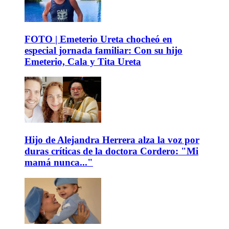
FOTO | Emeterio Ureta chocheó en
especial jornada familiar: Con su hijo
Emeterio, Cala y Tita Ureta
Hijo de Alejandra Herrera alza la voz por
duras críticas de la doctora Cordero: "Mi
mamá nunca..."