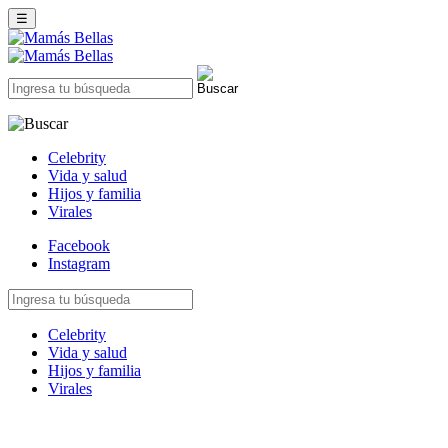
☰
Celebrity
Vida y salud
Hijos y familia
Virales
Facebook
Instagram
Celebrity
Vida y salud
Hijos y familia
Virales