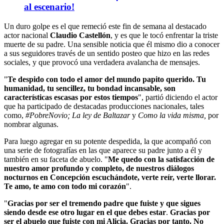
al escenario!
Un duro golpe es el que remeció este fin de semana al destacado
actor nacional
Claudio Castellón
, y es que le tocó enfrentar la triste
muerte de su padre. Una sensible noticia que él mismo dio a conocer
a sus seguidores través de un sentido posteo que hizo en las redes
sociales, y que provocó una verdadera avalancha de mensajes.
"
Te despido con todo el amor del mundo papito querido. Tu
humanidad, tu sencillez, tu bondad incansable, son
características escasas por estos tiempos
", partió diciendo el actor
que ha participado de destacadas producciones nacionales, tales
como,
#PobreNovio; La ley de Baltazar
y
Como la vida misma,
por
nombrar algunas.
Para luego agregar en su potente despedida, la que acompañó con
una serie de fotografías en las que aparece su padre junto a él y
también en su faceta de abuelo. "
Me quedo con la satisfacción de
nuestro amor profundo y completo, de nuestros diálogos
nocturnos en Concepción escuchándote, verte reír, verte llorar.
Te amo, te amo con todo mi corazón
".
"
Gracias por ser el tremendo padre que fuiste y que sigues
siendo desde ese otro lugar en el que debes estar
.
Gracias por
ser el abuelo que fuiste con mi Alicia. Gracias por tanto. No