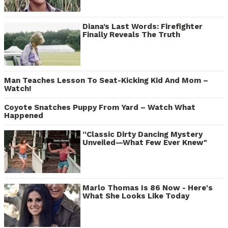
Diana’s Last Words: Firefighter
Finally Reveals The Truth
Man Teaches Lesson To Seat-Kicking Kid And Mom –
Watch!
Coyote Snatches Puppy From Yard – Watch What
Happened
“Classic Dirty Dancing Mystery
Unveiled—What Few Ever Knew"
Marlo Thomas Is 86 Now - Here's
What She Looks Like Today