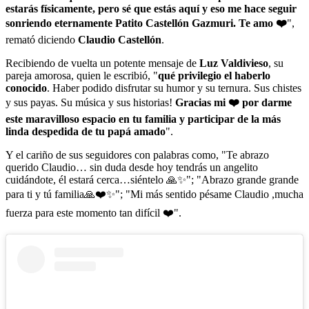
estarás físicamente, pero sé que estás aquí y eso me hace seguir
sonriendo eternamente Patito Castellón Gazmuri. Te amo ❤️
",
remató diciendo
Claudio Castellón
.
Recibiendo de vuelta un potente mensaje de
Luz Valdivieso
, su
pareja amorosa, quien le escribió, "
qué privilegio el haberlo
conocido
. Haber podido disfrutar su humor y su ternura. Sus chistes
y sus payas. Su música y sus historias!
Gracias mi ❤️ por darme
este maravilloso espacio en tu familia y participar de la más
linda despedida de tu papá amado
".
Y el cariño de sus seguidores con palabras como, "Te abrazo
querido Claudio… sin duda desde hoy tendrás un angelito
cuidándote, él estará cerca…siéntelo 🙏✨️"; "Abrazo grande grande
para ti y tú familia🙏❤️✨"; "Mi más sentido pésame Claudio ,mucha
fuerza para este momento tan difícil ❤️".