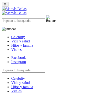
☰
Celebrity
Vida y salud
Hijos y familia
Virales
Facebook
Instagram
Celebrity
Vida y salud
Hijos y familia
Virales