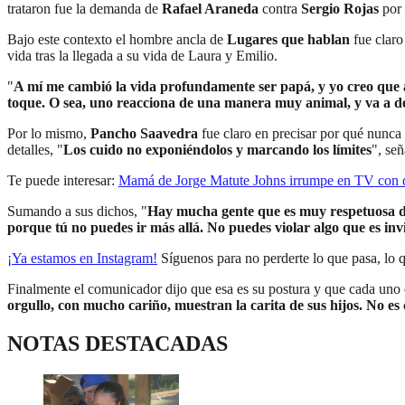
trataron fue la demanda de
Rafael Araneda
contra
Sergio Rojas
por 
Bajo este contexto el hombre ancla de
Lugares que hablan
fue claro
vida tras la llegada a su vida de Laura y Emilio.
"
A mí me cambió la vida profundamente ser papá, y yo creo que 
toque. O sea, uno reacciona de una manera muy animal, y va a d
Por lo mismo,
Pancho Saavedra
fue claro en precisar por qué nunca 
detalles, "
Los cuido no exponiéndolos y marcando los límites
", señ
Te puede interesar:
Mamá de Jorge Matute Johns irrumpe en TV con dur
Sumando a sus dichos, "
Hay mucha gente que es muy respetuosa de e
porque tú no puedes ir más allá. No puedes violar algo que es inv
¡Ya estamos en
Instagram
!
Síguenos para no perderte lo que pasa, lo 
Finalmente el comunicador dijo que esa es su postura y que cada uno e
orgullo, con mucho cariño, muestran la carita de sus hijos. No es
NOTAS DESTACADAS