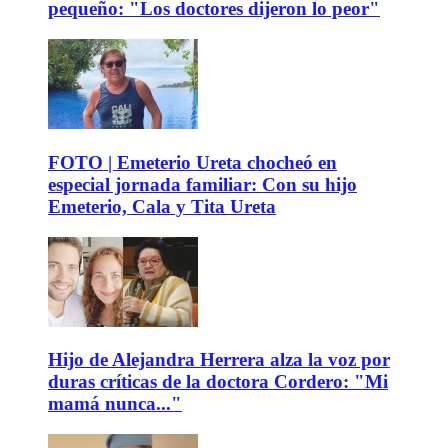
pequeño: "Los doctores dijeron lo peor"
FOTO | Emeterio Ureta chocheó en
especial jornada familiar: Con su hijo
Emeterio, Cala y Tita Ureta
Hijo de Alejandra Herrera alza la voz por
duras críticas de la doctora Cordero: "Mi
mamá nunca..."