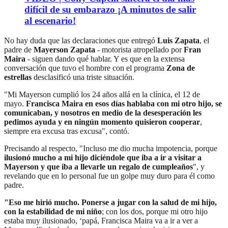
difícil de su embarazo ¡A minutos de salir
al escenario!
No hay duda que las declaraciones que entregó
Luis Zapata
, el
padre de
Mayerson Zapata
- motorista atropellado por
Fran
Maira
- siguen dando qué hablar. Y es que en la extensa
conversación que tuvo el hombre con el programa
Zona de
estrellas
desclasificó una triste situación.
"Mi Mayerson cumplió los 24 años allá en la clínica, el 12 de
mayo.
Francisca Maira en esos días hablaba con mi otro hijo, se
comunicaban, y nosotros en medio de la desesperación les
pedimos ayuda y en ningún momento quisieron cooperar
,
siempre era excusa tras excusa", contó.
Precisando al respecto, "Incluso me dio mucha impotencia, porque
ilusionó mucho a mi hijo diciéndole que iba a ir a visitar a
Mayerson y que iba a llevarle un regalo de cumpleaños
", y
revelando que en lo personal fue un golpe muy duro para él como
padre.
"Eso me hirió mucho. Ponerse a jugar con la salud de mi hijo,
con la estabilidad de mi niño
; con los dos, porque mi otro hijo
estaba muy ilusionado, ‘papá, Francisca Maira va a ir a ver a