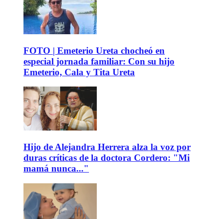
FOTO | Emeterio Ureta chocheó en
especial jornada familiar: Con su hijo
Emeterio, Cala y Tita Ureta
Hijo de Alejandra Herrera alza la voz por
duras críticas de la doctora Cordero: "Mi
mamá nunca..."