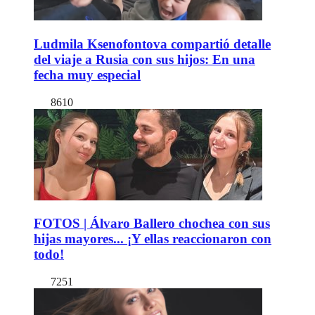
Ludmila Ksenofontova compartió detalle
del viaje a Rusia con sus hijos: En una
fecha muy especial
8610
FOTOS | Álvaro Ballero chochea con sus
hijas mayores... ¡Y ellas reaccionaron con
todo!
7251