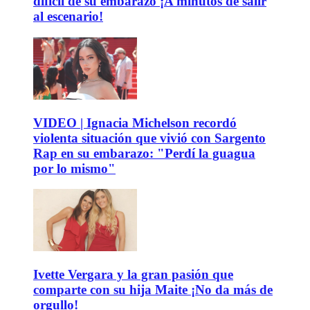
difícil de su embarazo ¡A minutos de salir
al escenario!
VIDEO | Ignacia Michelson recordó
violenta situación que vivió con Sargento
Rap en su embarazo: "Perdí la guagua
por lo mismo"
Ivette Vergara y la gran pasión que
comparte con su hija Maite ¡No da más de
orgullo!