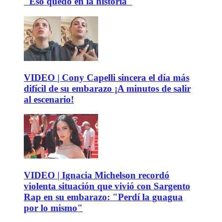
"Eso quedó en la historia"
VIDEO | Cony Capelli sincera el día más
difícil de su embarazo ¡A minutos de salir
al escenario!
VIDEO | Ignacia Michelson recordó
violenta situación que vivió con Sargento
Rap en su embarazo: "Perdí la guagua
por lo mismo"