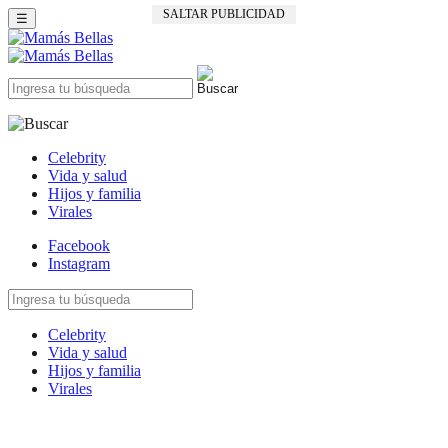
SALTAR PUBLICIDAD
☰
Celebrity
Vida y salud
Hijos y familia
Virales
Facebook
Instagram
Celebrity
Vida y salud
Hijos y familia
Virales