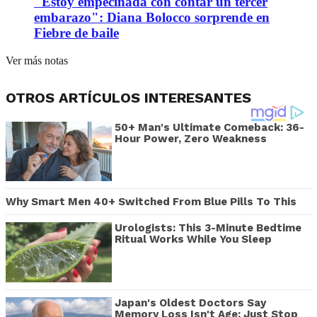
"Estoy empecinada con contar un tercer
embarazo": Diana Bolocco sorprende en
Fiebre de baile
Ver más notas
OTROS ARTÍCULOS INTERESANTES
50+ Man's Ultimate Comeback: 36-
Hour Power, Zero Weakness
Why Smart Men 40+ Switched From Blue Pills To This
Urologists: This 3-Minute Bedtime
Ritual Works While You Sleep
Japan's Oldest Doctors Say
Memory Loss Isn't Age: Just Stop