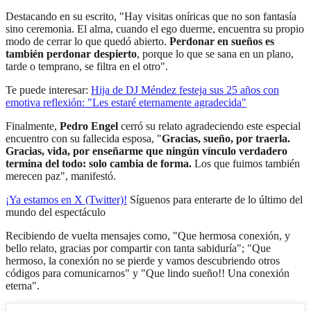
Destacando en su escrito, "Hay visitas oníricas que no son fantasía
sino ceremonia. El alma, cuando el ego duerme, encuentra su propio
modo de cerrar lo que quedó abierto.
Perdonar en sueños es
también perdonar despierto
, porque lo que se sana en un plano,
tarde o temprano, se filtra en el otro".
Te puede interesar:
Hija de DJ Méndez festeja sus 25 años con
emotiva reflexión: "Les estaré eternamente agradecida"
Finalmente,
Pedro Engel
cerró su relato agradeciendo este especial
encuentro con su fallecida esposa, "
Gracias, sueño, por traerla.
Gracias, vida, por enseñarme que ningún vínculo verdadero
termina del todo: solo cambia de forma.
Los que fuimos también
merecen paz", manifestó.
¡Ya estamos en X (Twitter)!
Síguenos para enterarte de lo último del
mundo del espectáculo
Recibiendo de vuelta mensajes como, "Que hermosa conexión, y
bello relato, gracias por compartir con tanta sabiduría"; "Que
hermoso, la conexión no se pierde y vamos descubriendo otros
códigos para comunicarnos" y "Que lindo sueño!! Una conexión
eterna".