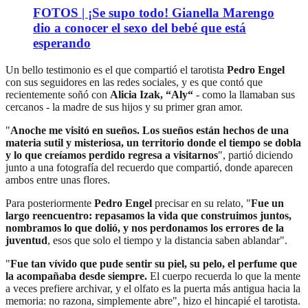
FOTOS | ¡Se supo todo! Gianella Marengo
dio a conocer el sexo del bebé que está
esperando
Un bello testimonio es el que compartió el tarotista
Pedro Engel
con sus seguidores en las redes sociales, y es que contó que
recientemente soñó con
Alicia Izak, “Aly“
- como la llamaban sus
cercanos - la madre de sus hijos y su primer gran amor.
"
Anoche me visitó en sueños. Los sueños están hechos de una
materia sutil y misteriosa, un territorio donde el tiempo se dobla
y lo que creíamos perdido regresa a visitarnos
", partió diciendo
junto a una fotografía del recuerdo que compartió, donde aparecen
ambos entre unas flores.
Para posteriormente
Pedro Engel
precisar en su relato, "
Fue un
largo reencuentro: repasamos la vida que construimos juntos,
nombramos lo que dolió, y nos perdonamos los errores de la
juventud
, esos que solo el tiempo y la distancia saben ablandar".
"
Fue tan vívido que pude sentir su piel, su pelo, el perfume que
la acompañaba desde siempre.
El cuerpo recuerda lo que la mente
a veces prefiere archivar, y el olfato es la puerta más antigua hacia la
memoria: no razona, simplemente abre", hizo el hincapié el tarotista.