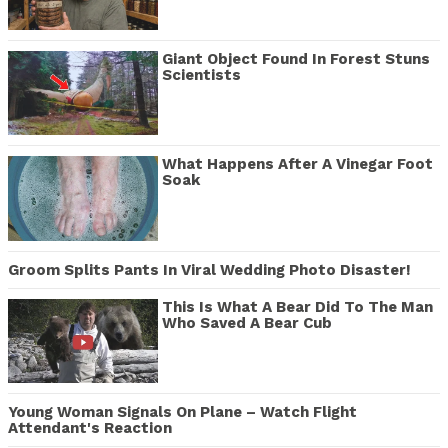
Giant Object Found In Forest Stuns
Scientists
What Happens After A Vinegar Foot
Soak
Groom Splits Pants In Viral Wedding Photo Disaster!
This Is What A Bear Did To The Man
Who Saved A Bear Cub
Young Woman Signals On Plane – Watch Flight
Attendant's Reaction