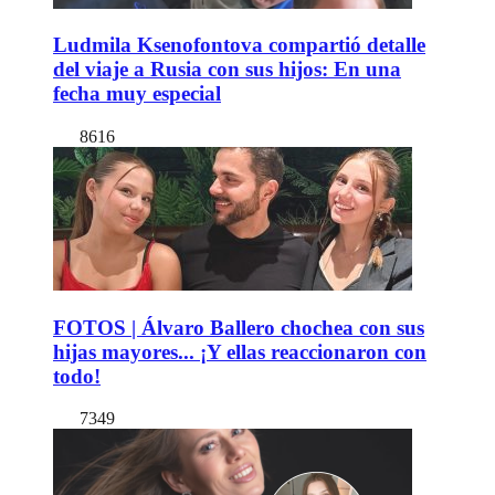
Ludmila Ksenofontova compartió detalle
del viaje a Rusia con sus hijos: En una
fecha muy especial
8616
FOTOS | Álvaro Ballero chochea con sus
hijas mayores... ¡Y ellas reaccionaron con
todo!
7349