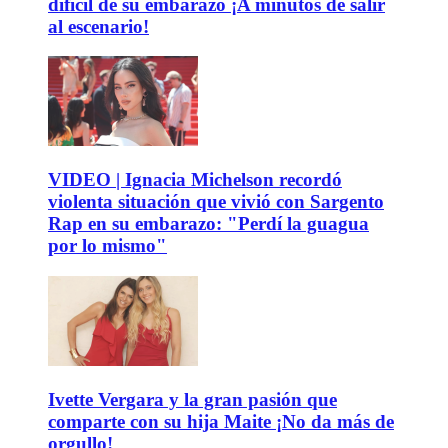
difícil de su embarazo ¡A minutos de salir
al escenario!
VIDEO | Ignacia Michelson recordó
violenta situación que vivió con Sargento
Rap en su embarazo: "Perdí la guagua
por lo mismo"
Ivette Vergara y la gran pasión que
comparte con su hija Maite ¡No da más de
orgullo!