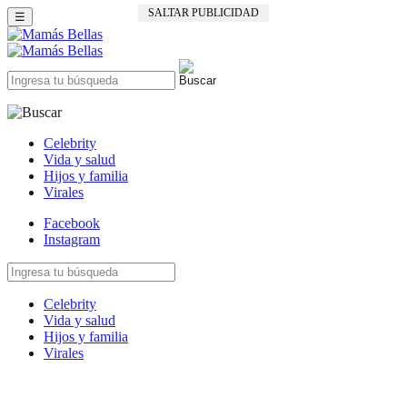
SALTAR PUBLICIDAD
☰
Celebrity
Vida y salud
Hijos y familia
Virales
Facebook
Instagram
Celebrity
Vida y salud
Hijos y familia
Virales