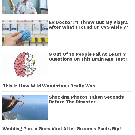
ER Doctor: "I Threw Out My Viagra
After What I Found On CVS Aisle 7"
9 Out Of 10 People Fail At Least 3
Questions On This Brain Age Test!
This Is How Wild Woodstock Really Was
Shocking Photos Taken Seconds
Before The Disaster
Wedding Photo Goes Viral After Groom's Pants Rip!