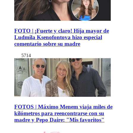
FOTO | ¡Fuerte y claro! Hija mayor de
Ludmila Ksenofontova hizo especial
comentario sobre su madre
5714
FOTOS | Máximo Menem viaja miles de
kilómetros para reencontrarse con su
madre y Pepo Daire: "Mis favoritos"