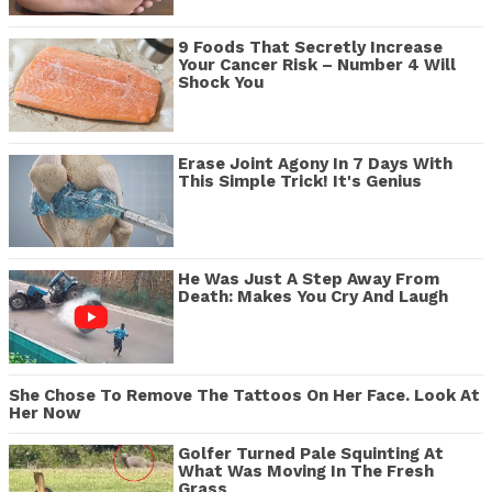
9 Foods That Secretly Increase
Your Cancer Risk – Number 4 Will
Shock You
Erase Joint Agony In 7 Days With
This Simple Trick! It's Genius
He Was Just A Step Away From
Death: Makes You Cry And Laugh
She Chose To Remove The Tattoos On Her Face. Look At
Her Now
Golfer Turned Pale Squinting At
What Was Moving In The Fresh
Grass