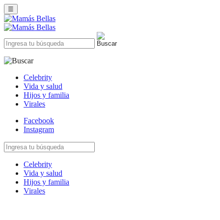
☰
Celebrity
Vida y salud
Hijos y familia
Virales
Facebook
Instagram
Celebrity
Vida y salud
Hijos y familia
Virales