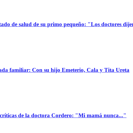
stado de salud de su primo pequeño: "Los doctores dije
da familiar: Con su hijo Emeterio, Cala y Tita Ureta
 críticas de la doctora Cordero: "Mi mamá nunca..."