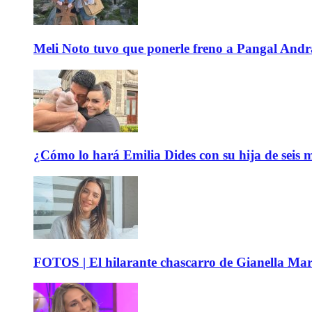
Meli Noto tuvo que ponerle freno a Pangal Andrad
¿Cómo lo hará Emilia Dides con su hija de seis me
FOTOS | El hilarante chascarro de Gianella Mare