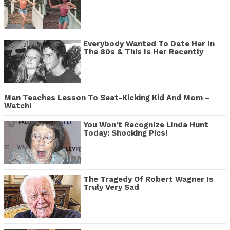
Everybody Wanted To Date Her In
The 80s & This Is Her Recently
Man Teaches Lesson To Seat-Kicking Kid And Mom –
Watch!
You Won't Recognize Linda Hunt
Today: Shocking Pics!
The Tragedy Of Robert Wagner Is
Truly Very Sad