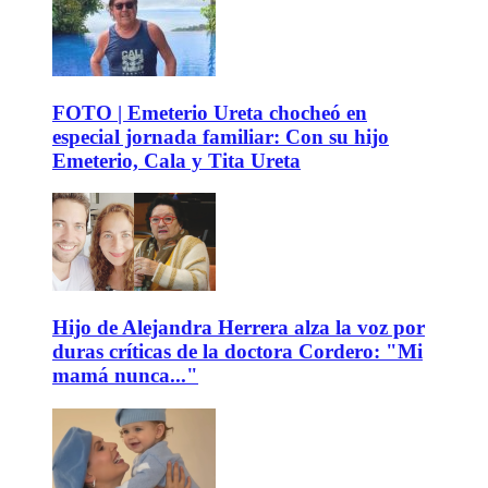
FOTO | Emeterio Ureta chocheó en
especial jornada familiar: Con su hijo
Emeterio, Cala y Tita Ureta
Hijo de Alejandra Herrera alza la voz por
duras críticas de la doctora Cordero: "Mi
mamá nunca..."