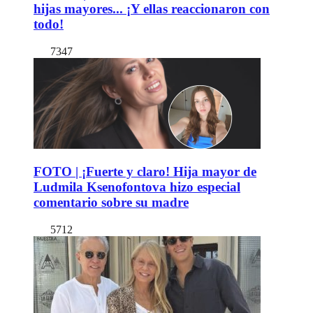
hijas mayores... ¡Y ellas reaccionaron con
todo!
7347
FOTO | ¡Fuerte y claro! Hija mayor de
Ludmila Ksenofontova hizo especial
comentario sobre su madre
5712