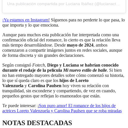
Una publicación compartida por Luciana Ibáñez (@lucianactora)
¡Ya estamos en
Instagram
!
Síguenos para no perderte lo que pasa, lo
que importa y lo que emociona.
Aunque para muchos esta publicación fue interpretada como una
confirmación oficial del romance, lo cierto es que la relación lleva
más tiempo desarrollándose. Desde
mayo de 2024
, ambos
comenzaron a compartir imágenes juntos en redes sociales, aunque
de forma discreta y sin grandes declaraciones.
Según consignó
Fotech
,
Diego y Luciana se habrían conocido
durante el rodaje de la película
Mi nuevo estilo de baile
. Si bien
no han entregado mayores detalles sobre cómo comenzó su historia,
lo que sí queda claro es que los
hijos de
Loreto
Valenzuela
y
Carolina Paulsen
hoy viven su relación con
tranquilidad, sin esconderse y compartiendo, de vez en cuando,
pequeños gestos que reflejan lo enamorados que están.
Te puede interesar:
¡Son puro amor! El romance de los hijos de
actrices Loreto Valenzuela y Carolina Paulsen que se roba miradas
NOTAS DESTACADAS