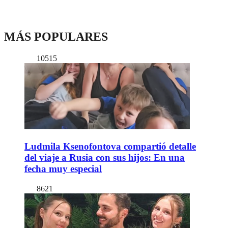
MÁS POPULARES
10515
Ludmila Ksenofontova compartió detalle
del viaje a Rusia con sus hijos: En una
fecha muy especial
8621