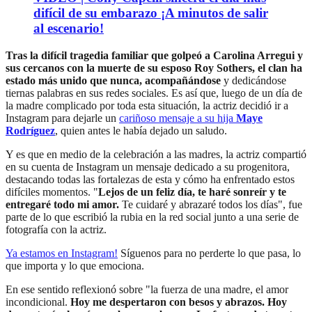
difícil de su embarazo ¡A minutos de salir
al escenario!
Tras la difícil tragedia familiar que golpeó a Carolina Arregui y
sus cercanos con la muerte de su esposo Roy Sothers, el clan ha
estado más unido que nunca, acompañándose
y dedicándose
tiernas palabras en sus redes sociales. Es así que, luego de un día de
la madre complicado por toda esta situación, la actriz decidió ir a
Instagram para dejarle un
cariñoso mensaje a su hija
Maye
Rodríguez
, quien antes le había dejado un saludo.
Y es que en medio de la celebración a las madres, la actriz compartió
en su cuenta de Instagram un mensaje dedicado a su progenitora,
destacando todas las fortalezas de esta y cómo ha enfrentado estos
difíciles momentos. "
Lejos de un feliz día, te haré sonreír y te
entregaré todo mi amor.
Te cuidaré y abrazaré todos los días", fue
parte de lo que escribió la rubia en la red social junto a una serie de
fotografía con la actriz.
Ya estamos en
Instagram
!
Síguenos para no perderte lo que pasa, lo
que importa y lo que emociona.
En ese sentido reflexionó sobre "la fuerza de una madre, el amor
incondicional.
Hoy me despertaron con besos y abrazos. Hoy