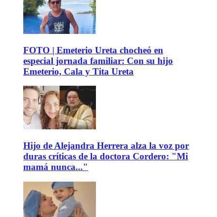
FOTO | Emeterio Ureta chocheó en
especial jornada familiar: Con su hijo
Emeterio, Cala y Tita Ureta
Hijo de Alejandra Herrera alza la voz por
duras críticas de la doctora Cordero: "Mi
mamá nunca..."