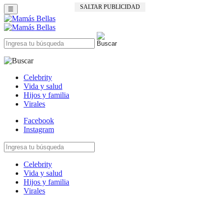
SALTAR PUBLICIDAD
☰
Celebrity
Vida y salud
Hijos y familia
Virales
Facebook
Instagram
Celebrity
Vida y salud
Hijos y familia
Virales