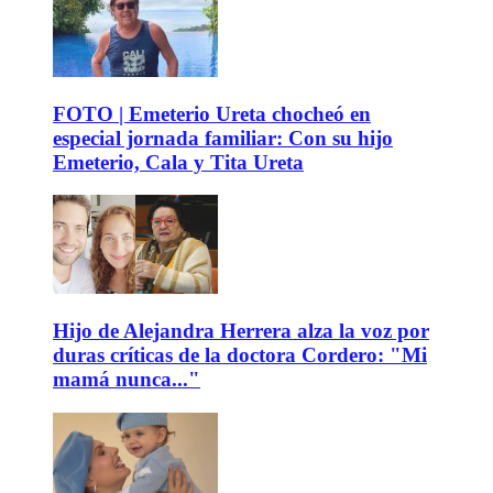
FOTO | Emeterio Ureta chocheó en
especial jornada familiar: Con su hijo
Emeterio, Cala y Tita Ureta
Hijo de Alejandra Herrera alza la voz por
duras críticas de la doctora Cordero: "Mi
mamá nunca..."