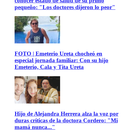
conocer estado de salud de su primo
pequeño: "Los doctores dijeron lo peor"
FOTO | Emeterio Ureta chocheó en
especial jornada familiar: Con su hijo
Emeterio, Cala y Tita Ureta
Hijo de Alejandra Herrera alza la voz por
duras críticas de la doctora Cordero: "Mi
mamá nunca..."