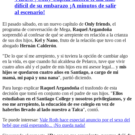
difícil de su embarazo ¡A minutos de salir
al escenario!
El pasado sábado, en un nuevo capítulo de
Only friends
, el
programa de conversación de Mega,
Raquel Argandoña
sorprendió al confesar de qué se arrepiente en relación a la crianza
de sus dos hijos,
Kel y Nano
, fruto de la relación que tuvo con el
abogado
Hernán Calderón
.
"De lo que sí me arrepiento, y si tuviera la opción de cambiar algo
en la vida, es que cuando fui alcaldesa de Pelarco, tuve que vivir
cuatro años ahí y el padre de mis hijos era mi asesor legal... y
mis
hijos se quedaron cuatro años en Santiago, a cargo de mi
mamá, mi papá y una nana
", partió diciendo.
Para luego explicar
Raquel Argandoña
el trasfondo de esta
decisión que tomó en conjunto con el padre de sus hijos. "
Ellos
estudiaban en el Santiago College y nosotros privilegiamos, y de
eso me arrepiento, la educación de ese colegio en vez de
haberlos llevado al lado nuestro a Talca
", contó.
Te puede interesar:
Vale Roth hace especial anuncio por el sexo del
bebé que está esperando... ¡No queda nada!