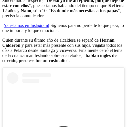
Sincerando al respecto, "
De eso yo me arrepiento, porque dejé de
estar con ellos
", pues estamos hablando del tiempo en que
Kel
tenía
12 años y
Nano
, sólo 10. "
Es donde más necesitas a tus papás
",
precisó la comunicadora.
¡Ya estamos en
Instagram
!
Síguenos para no perderte lo que pasa, lo
que importa y lo que emociona.
Quien durante su último año de alcaldesa se separó de
Hernán
Calderón
y para estar más presente con sus hijos, viajaba todos los
días a Pelarco desde Santiago y viceversa. Finalmente cerró el tema
de la crianza manifestando sobre sus retoños, "
hablan inglés de
corrido, pero ese fue un costo alto
".