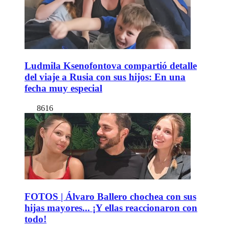
Ludmila Ksenofontova compartió detalle
del viaje a Rusia con sus hijos: En una
fecha muy especial
8616
FOTOS | Álvaro Ballero chochea con sus
hijas mayores... ¡Y ellas reaccionaron con
todo!