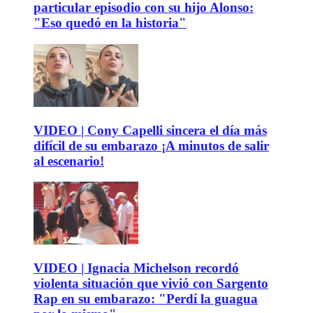
particular episodio con su hijo Alonso:
"Eso quedó en la historia"
VIDEO | Cony Capelli sincera el día más
difícil de su embarazo ¡A minutos de salir
al escenario!
VIDEO | Ignacia Michelson recordó
violenta situación que vivió con Sargento
Rap en su embarazo: "Perdí la guagua