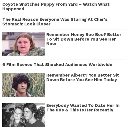
Coyote Snatches Puppy From Yard – Watch What
Happened
The Real Reason Everyone Was Staring At Cher's
Stomach: Look Closer
Remember Honey Boo Boo? Better
To Sit Down Before You See Her
Now
6 Film Scenes That Shocked Audiences Worldwide
Remember Albert? You Better Sit
Down Before You See Him Today
Everybody Wanted To Date Her In
The 80s & This Is Her Recently