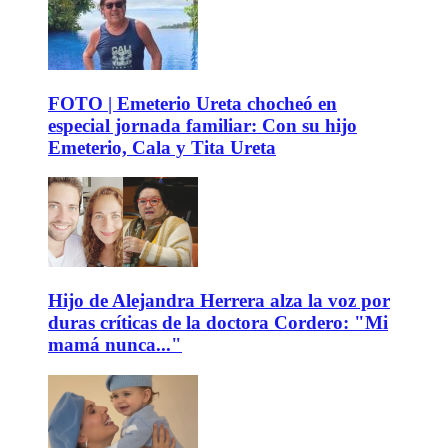
FOTO | Emeterio Ureta chocheó en
especial jornada familiar: Con su hijo
Emeterio, Cala y Tita Ureta
Hijo de Alejandra Herrera alza la voz por
duras críticas de la doctora Cordero: "Mi
mamá nunca..."