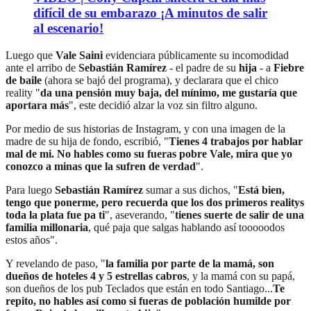
difícil de su embarazo ¡A minutos de salir
al escenario!
Luego que
Vale Saini
evidenciara públicamente su incomodidad
ante el arribo de
Sebastián Ramírez
- el padre de su
hija
- a
Fiebre
de baile
(ahora se bajó del programa), y declarara que el chico
reality "
da una pensión muy baja, del mínimo, me gustaría que
aportara más
", este decidió alzar la voz sin filtro alguno.
Por medio de sus historias de Instagram, y con una imagen de la
madre de su hija de fondo, escribió, "
Tienes 4 trabajos por hablar
mal de mi. No hables como su fueras pobre Vale, mira que yo
conozco a minas que la sufren de verdad
".
Para luego
Sebastián Ramírez
sumar a sus dichos, "
Está bien,
tengo que ponerme, pero recuerda que los dos primeros realitys
toda la plata fue pa ti
", aseverando, "
tienes suerte de salir de una
familia millonaria
, qué paja que salgas hablando así tooooodos
estos años".
Y revelando de paso, "
la familia por parte de la mamá, son
dueños de hoteles 4 y 5 estrellas cabros
, y la mamá con su papá,
son dueños de los pub Teclados que están en todo Santiago...
Te
repito, no hables así como si fueras de población humilde por