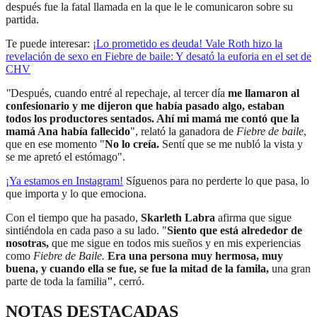
después fue la fatal llamada en la que le le comunicaron sobre su
partida.
Te puede interesar:
¡Lo prometido es deuda! Vale Roth hizo la
revelación de sexo en Fiebre de baile: Y desató la euforia en el set de
CHV
"
Después, cuando entré al repechaje, al tercer día
me llamaron al
confesionario y me dijeron que había pasado algo, estaban
todos los productores sentados. Ahí mi mamá me contó que la
mamá Ana había fallecido
", relató la ganadora de
Fiebre de baile
,
que en ese momento "
No lo creía.
Sentí que se me nubló la vista y
se me apretó el estómago".
¡Ya estamos en
Instagram
!
Síguenos para no perderte lo que pasa, lo
que importa y lo que emociona.
Con el tiempo que ha pasado,
Skarleth Labra
afirma que sigue
sintiéndola en cada paso a su lado. "
Siento que está alrededor de
nosotras,
que me sigue en todos mis sueños y en mis experiencias
como
Fiebre de Baile.
Era una persona muy hermosa, muy
buena, y cuando ella se fue, se fue la mitad de la famila,
una gran
parte de toda la familia
"
, cerró.
NOTAS DESTACADAS