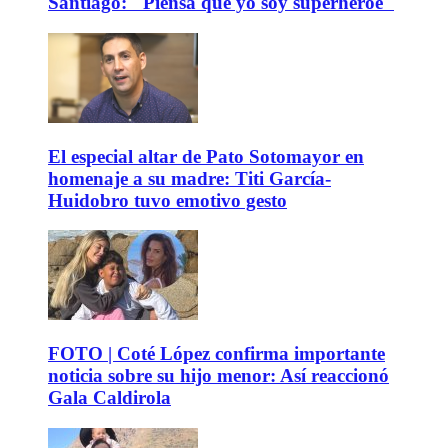
Santiago: "Piensa que yo soy superhéroe"
El especial altar de Pato Sotomayor en
homenaje a su madre: Titi García-
Huidobro tuvo emotivo gesto
FOTO | Coté López confirma importante
noticia sobre su hijo menor: Así reaccionó
Gala Caldirola