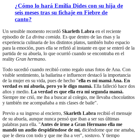
¿Cómo lo hará Emilia Dides con su hija de
seis meses tras su fichaje en Fiebre de
canto?
Un sensible momento recordó
Skarleth Labra
en el reciente
episodio de
La divina comida
. Es que dentro de las risas y la
experiencia culinaria de los distintos platos, también hubo espacio
para la emoción, pues ella se refirió al instante en que se enteró de la
partida de su abuela, lo que ocurrió cuando se encontraba en el
reality
Gran hermano
.
Todo sucedió cuando recibió como regalo unas fotos de Ana. Con
visible sentimiento, la bailarina e influencer destacó la importancia
de la mujer en su vida, pues de hecho "
ella es mi mamá Ana. En
verdad es mi abuela, pero yo le digo mamá.
Ella falleció hace dos
años y medio.
La verdad es que ella era mi segunda mamá.
Siempre me crió, me iba a buscar al colegio, me llevaba chocolatitos
y también me acompañaba a mis clases de baile".
Previo a su ingreso al encierro,
Skarleth Labra
recibió el mensaje
de su abuela, aunque nunca pensó que iban a ser sus últimas
palabras para ella. "
Antes de irme a Gran Hermano ella me
mandó un audio despidiéndose de mí,
diciéndome que me amaba,
que le diera con todo y que me iba a ver", sostuvo. Y tiempo