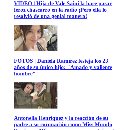
VIDEO | Hija de Vale Saini la hace pasar
feroz chascarro en la radio ¡Pero ella lo
resolvió de una genial manera!
FOTOS | Daniela Ramírez festeja los 23
años de su único hijo: "Amado y valiente
hombre"
Antonella Henríquez y la reacción de su
padre a su coronación como Miss Mundo