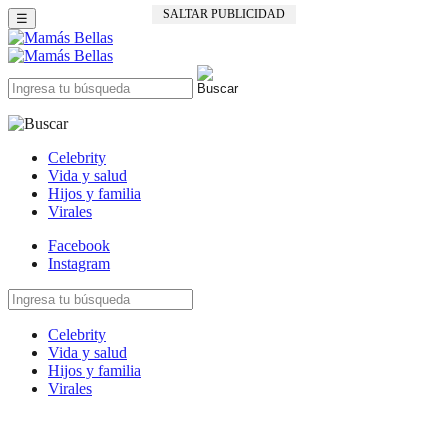
SALTAR PUBLICIDAD
☰
Celebrity
Vida y salud
Hijos y familia
Virales
Facebook
Instagram
Celebrity
Vida y salud
Hijos y familia
Virales