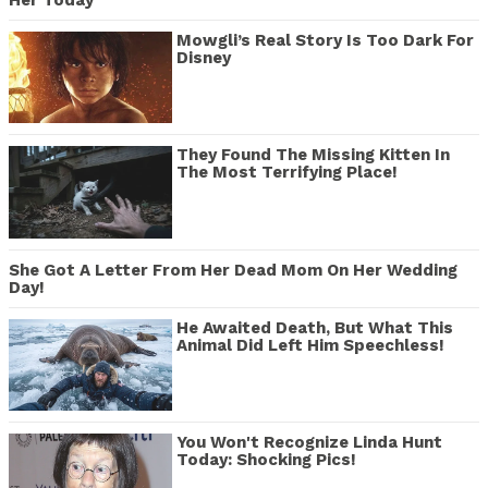
Mowgli’s Real Story Is Too Dark For
Disney
They Found The Missing Kitten In
The Most Terrifying Place!
She Got A Letter From Her Dead Mom On Her Wedding
Day!
He Awaited Death, But What This
Animal Did Left Him Speechless!
You Won't Recognize Linda Hunt
Today: Shocking Pics!