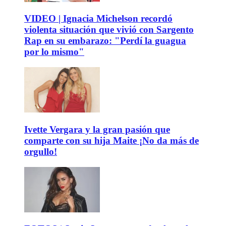
VIDEO | Ignacia Michelson recordó
violenta situación que vivió con Sargento
Rap en su embarazo: "Perdí la guagua
por lo mismo"
Ivette Vergara y la gran pasión que
comparte con su hija Maite ¡No da más de
orgullo!