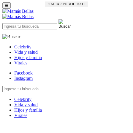
SALTAR PUBLICIDAD
☰
Celebrity
Vida y salud
Hijos y familia
Virales
Facebook
Instagram
Celebrity
Vida y salud
Hijos y familia
Virales