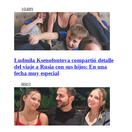
10489
Ludmila Ksenofontova compartió detalle
del viaje a Rusia con sus hijos: En una
fecha muy especial
8603