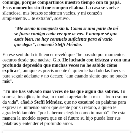
conmigo, porque compartimos nuestro tiempo con tu papá.
Esos momentos sin ti me rompen el alma.
La casa se vuelve
silenciosa, mis brazos se sienten vacíos, y mi corazón
simplemente… te extraña", sostuvo.
"Me siento incompleta sin ti. Como si una parte de mí
se fuera contigo cada vez que te vas. Y aunque sé que
estás bien, no hay consuelo suficiente para el vacío
que dejas", comentó Steffi Méndez.
En ese sentido la influencer reveló que "he pasado por momentos
oscuros desde que naciste, Gio.
He luchado con tristeza y con una
profunda depresión que muchas veces no he sabido cómo
explicar
", aunque es precisamente él quien le ha dado las fuerzas
para seguir adelante y no decaer, "aun cuando siento que no puedo
más".
"
Tú me has salvado más veces de las que algún día sabrás.
Tu
sonrisa, tus ojitos, tu risa, tu manita apretando la mía… todo eso me
da vida", añadió
Steffi Méndez
, que no escatimó en palabras para
expresar el inmenso amor que siente por su retoño, a quien le
agradeció también "por haberme elegido como tu mamá". De esta
manera la modelo espera que en el futuro su hijo pueda leer sus
palabras y entender el profundo amor.