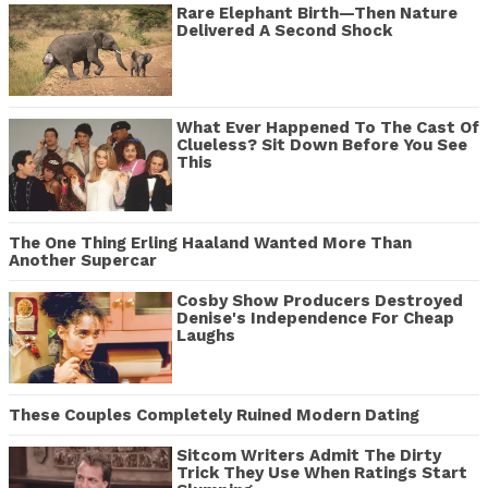
Rare Elephant Birth—Then Nature
Delivered A Second Shock
What Ever Happened To The Cast Of
Clueless? Sit Down Before You See
This
The One Thing Erling Haaland Wanted More Than
Another Supercar
Cosby Show Producers Destroyed
Denise's Independence For Cheap
Laughs
These Couples Completely Ruined Modern Dating
Sitcom Writers Admit The Dirty
Trick They Use When Ratings Start