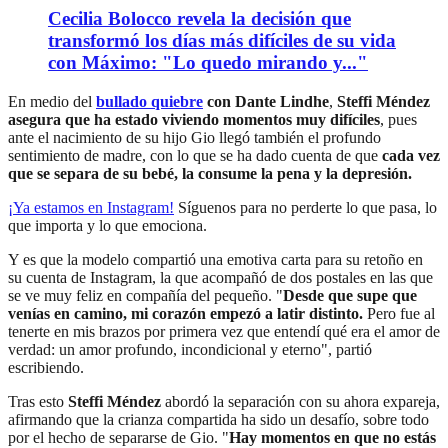
Cecilia Bolocco revela la decisión que
transformó los días más difíciles de su vida
con Máximo: "Lo quedo mirando y..."
En medio del
bullado quiebre
con Dante Lindhe
,
Steffi Méndez
asegura que ha estado viviendo momentos muy difíciles
, pues
ante el nacimiento de su hijo Gio llegó también el profundo
sentimiento de madre, con lo que se ha dado cuenta de que
cada vez
que se separa de su bebé, la consume la pena y la depresión.
¡Ya estamos en
Instagram
!
Síguenos para no perderte lo que pasa, lo
que importa y lo que emociona.
Y es que la modelo compartió una emotiva carta para su retoño en
su cuenta de Instagram, la que acompañó de dos postales en las que
se ve muy feliz en compañía del pequeño. "
Desde que supe que
venías en camino, mi corazón empezó a latir distinto.
Pero fue al
tenerte en mis brazos por primera vez que entendí qué era el amor de
verdad: un amor profundo, incondicional y eterno", partió
escribiendo.
Tras esto
Steffi Méndez
abordó la separación con su ahora expareja,
afirmando que la crianza compartida ha sido un desafío, sobre todo
por el hecho de separarse de Gio. "
Hay momentos en que no estás