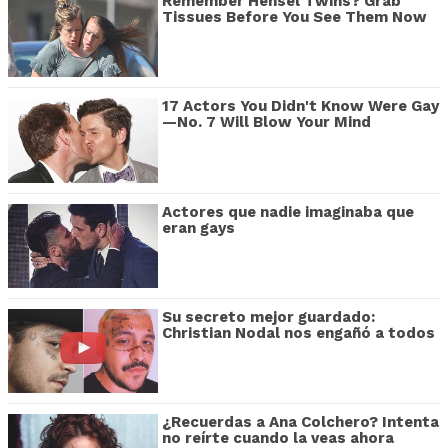
Remember Hensel Twins? Grab
Tissues Before You See Them Now
17 Actors You Didn't Know Were Gay
—No. 7 Will Blow Your Mind
Actores que nadie imaginaba que
eran gays
Su secreto mejor guardado:
Christian Nodal nos engañó a todos
¿Recuerdas a Ana Colchero? Intenta
no reírte cuando la veas ahora