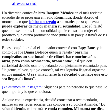
al escenario!
Un divertida confesión hizo
Joaquín Méndez
en el más reciente
episodio de su programa en radio Romántica, donde abordó el
momento en que
le hizo un regalo
a su madre para que esta
pueda explorar de mejor manera su sexualidad.
Eso sí, relató
que todo se dio tras la incomodidad que le causó a la mujer el
producto que estaba promocionando junto a su pareja a través de las
redes sociales.
En este capítulo radial el animador conversó con
Japy Jane
, y le
contó que fue
Diana Bolocco
quien le regaló "
para mi
cumpleaños un succionador de clítoris hace muchos años
atrás, pero como bromeando, bromeando
", así que con
curiosidad decidió usarlo, quedando completamente encantado pues
"la gente, tal vez, que yo conocía, tal vez lograba llegar al orgasmo
en dos minutos.
O sea, imagínense la velocidad que hace que esto
sea llegar al clímax
".
¡Ya estamos en
Instagram
!
Síguenos para no perderte lo que pasa, lo
que importa y lo que emociona.
Así que con la experiencia, decidió comenzar a recomendarlo,
incluso en sus redes sociales tras conocer a su polola Amanda. "
Lo
salgo diciendo, mi mamá se enoja conmigo. Mi mamá me dice,