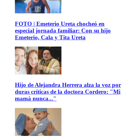
FOTO | Emeterio Ureta chocheó en
especial jornada familiar: Con su hijo
Emeterio, Cala y Tita Ureta
Hijo de Alejandra Herrera alza la voz por
duras críticas de la doctora Cordero: "Mi
mamá nunca..."