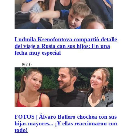
Ludmila Ksenofontova compartió detalle
del viaje a Rusia con sus hijos: En una
fecha muy especial
8610
FOTOS | Álvaro Ballero chochea con sus
hijas mayores... ¡Y ellas reaccionaron con
todo!