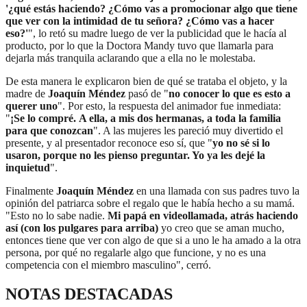
'¿qué estás haciendo? ¿Cómo vas a promocionar algo que tiene
que ver con la intimidad de tu señora? ¿Cómo vas a hacer
eso?'
", lo retó su madre luego de ver la publicidad que le hacía al
producto, por lo que la Doctora Mandy tuvo que llamarla para
dejarla más tranquila aclarando que a ella no le molestaba.
De esta manera le explicaron bien de qué se trataba el objeto, y la
madre de
Joaquín Méndez
pasó de "
no conocer lo que es esto a
querer uno
". Por esto, la respuesta del animador fue inmediata:
"
¡Se lo compré. A ella, a mis dos hermanas, a toda la familia
para que conozcan
". A las mujeres les pareció muy divertido el
presente, y al presentador reconoce eso sí, que "
yo no sé si lo
usaron, porque no les pienso preguntar. Yo ya les dejé la
inquietud
".
Finalmente
Joaquín Méndez
en una llamada con sus padres tuvo la
opinión del patriarca sobre el regalo que le había hecho a su mamá.
"Esto no lo sabe nadie.
Mi papá en videollamada, atrás haciendo
así (con los pulgares para arriba)
yo creo que se aman mucho,
entonces tiene que ver con algo de que si a uno le ha amado a la otra
persona, por qué no regalarle algo que funcione, y no es una
competencia con el miembro masculino", cerró.
NOTAS DESTACADAS