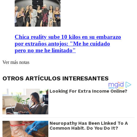
Chica reality sube 10 kilos en su embarazo
por extraños antojos: "Me he cuidado
pero no me he limitado"
Ver más notas
OTROS ARTÍCULOS INTERESANTES
Looking For Extra Income Online?
Neuropathy Has Been Linked To A
Common Habit. Do You Do It?