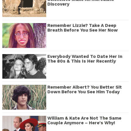
Discovery
Remember Lizzie? Take A Deep
Breath Before You See Her Now
Everybody Wanted To Date Her In
The 80s & This Is Her Recently
Remember Albert? You Better Sit
Down Before You See Him Today
William & Kate Are Not The Same
Couple Anymore – Here's Why!