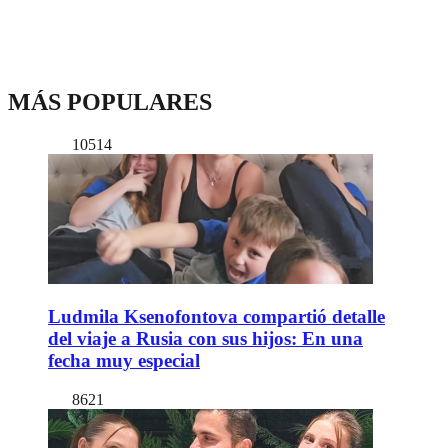
MÁS POPULARES
10514
Ludmila Ksenofontova compartió detalle
del viaje a Rusia con sus hijos: En una
fecha muy especial
8621