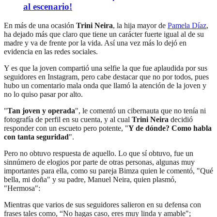
al escenario!
En más de una ocasión
Trini Neira
, la hija mayor de
Pamela Díaz
,
ha dejado más que claro que tiene un carácter fuerte igual al de su
madre y va de frente por la vida. Así una vez más lo dejó en
evidencia en las redes sociales.
Y es que la joven compartió una selfie la que fue aplaudida por sus
seguidores en Instagram, pero cabe destacar que no por todos, pues
hubo un comentario mala onda que llamó la atención de la joven y
no lo quiso pasar por alto.
"
Tan joven y operada
", le comentó un cibernauta que no tenía ni
fotografía de perfil en su cuenta, y al cual
Trini Neira
decidió
responder con un escueto pero potente, "
Y de dónde? Como habla
con tanta seguridad
".
Pero no obtuvo respuesta de aquello. Lo que sí obtuvo, fue un
sinnúmero de elogios por parte de otras personas, algunas muy
importantes para ella, como su pareja Bimza quien le comentó, "Qué
bella, mi doña" y su padre, Manuel Neira, quien plasmó,
"Hermosa":
Mientras que varios de sus seguidores salieron en su defensa con
frases tales como, “No hagas caso, eres muy linda y amable";