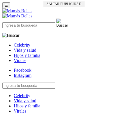
SALTAR PUBLICIDAD
☰
Celebrity
Vida y salud
Hijos y familia
Virales
Facebook
Instagram
Celebrity
Vida y salud
Hijos y familia
Virales