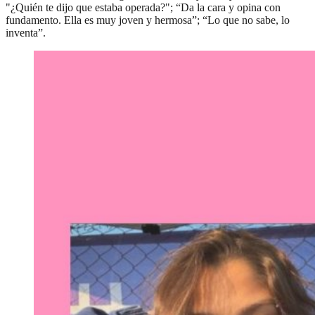
"¿Quién te dijo que estaba operada?"; “Da la cara y opina con
fundamento. Ella es muy joven y hermosa”; “Lo que no sabe, lo
inventa”.