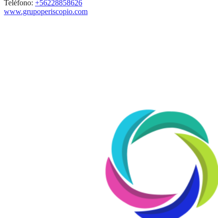
Teléfono:
+56228858626
www.grupoperiscopio.com