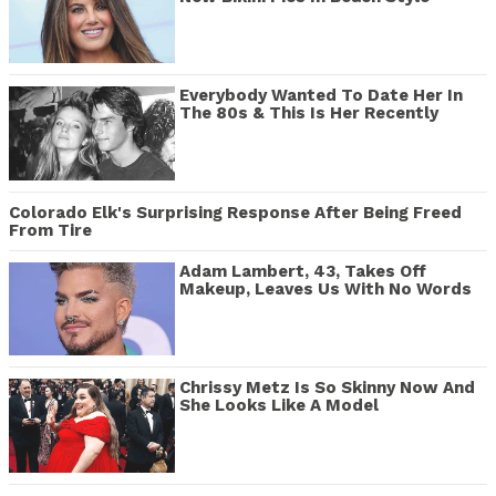
Everybody Wanted To Date Her In
The 80s & This Is Her Recently
Colorado Elk's Surprising Response After Being Freed
From Tire
Adam Lambert, 43, Takes Off
Makeup, Leaves Us With No Words
Chrissy Metz Is So Skinny Now And
She Looks Like A Model