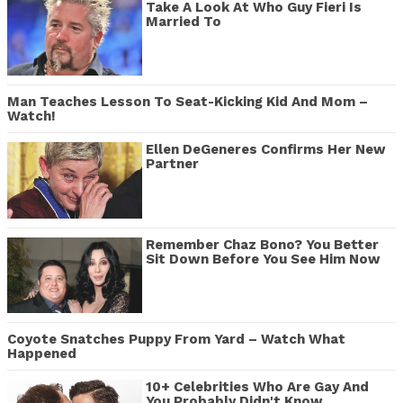
Take A Look At Who Guy Fieri Is
Married To
Man Teaches Lesson To Seat-Kicking Kid And Mom –
Watch!
Ellen DeGeneres Confirms Her New
Partner
Remember Chaz Bono? You Better
Sit Down Before You See Him Now
Coyote Snatches Puppy From Yard – Watch What
Happened
10+ Celebrities Who Are Gay And
You Probably Didn't Know