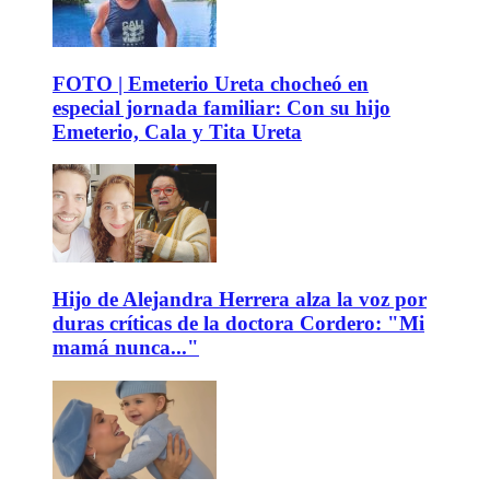
FOTO | Emeterio Ureta chocheó en
especial jornada familiar: Con su hijo
Emeterio, Cala y Tita Ureta
Hijo de Alejandra Herrera alza la voz por
duras críticas de la doctora Cordero: "Mi
mamá nunca..."