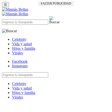
SALTAR PUBLICIDAD
☰
Celebrity
Vida y salud
Hijos y familia
Virales
Facebook
Instagram
Celebrity
Vida y salud
Hijos y familia
Virales