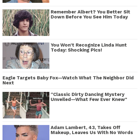
Remember Albert? You Better Sit
Down Before You See Him Today
You Won't Recognize Linda Hunt
Today: Shocking Pics!
Eagle Targets Baby Fox—Watch What The Neighbor Did
Next
“Classic Dirty Dancing Mystery
Unveiled—What Few Ever Knew"
Adam Lambert, 43, Takes Off
Makeup, Leaves Us With No Words