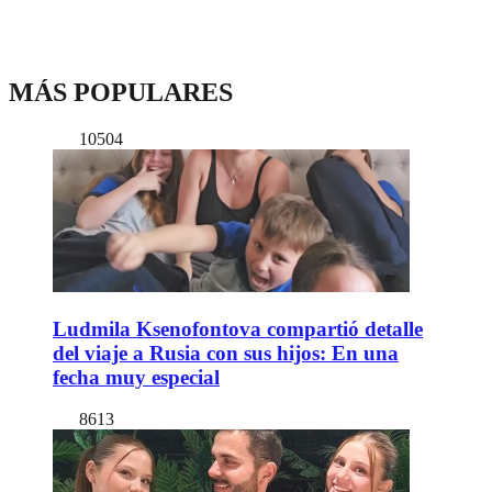
MÁS POPULARES
10504
Ludmila Ksenofontova compartió detalle
del viaje a Rusia con sus hijos: En una
fecha muy especial
8613