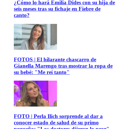
¿Cómo lo hará Emilia Dides con su hija de
seis meses tras su fichaje en Fiebre de
canto?
FOTOS | El hilarante chascarro de
Gianella Marengo tras mostrar la ropa de
su bebé: "Me reí tanto"
FOTO | Perla Ilich sorprende al dar a
conocer estado de salud de su primo
pequeño: "Los doctores dijeron lo peor"