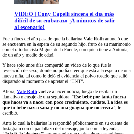
VIDEO | Cony Capelli sincera el día más
difícil de su embarazo ¡A minutos de salir
al escenario!
Fue a fines del año pasado que la bailarina
Vale Roth
anunció que
se encuentra en la espera de su segundo hijo, fruto de su matrimonio
con el ortodoncista Miguel de la Fuente, con quien tiene a Antonia,
de un año y medio de edad.
Y hace solo unos días compartió un video de lo que fue la
revelación de sexo, donde no podía creer que está a la espera de una
nueva niña, tal como lo dejó el evidencia el polvo rosado que salió
disparado al momento de apretar el "TNT".
Ahora,
Vale Roth
vuelve a hacer noticia, luego de recibir un
llamativo mensaje de una seguidora. "
Ese bebé por tanta fuerza
que haces va a nacer con poco crecimiento, cuídate. La idea es
que tu bebé nazca sana y no una guagua que no crezca
", le
escribió.
Ante lo cual la bailarina le respondió públicamente en su cuenta de
Instagram con el pantallazo del mensaje, junto con la leyenda,
"
Jajajá, la 'dostora'
", provocando que varios de sus seguidores