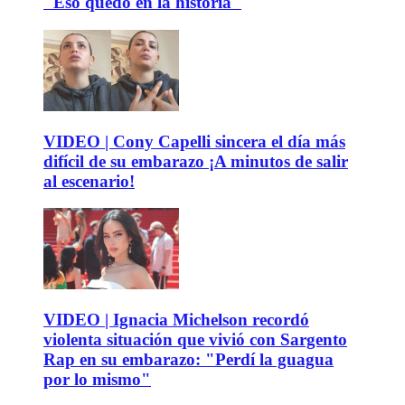
"Eso quedó en la historia"
VIDEO | Cony Capelli sincera el día más
difícil de su embarazo ¡A minutos de salir
al escenario!
VIDEO | Ignacia Michelson recordó
violenta situación que vivió con Sargento
Rap en su embarazo: "Perdí la guagua
por lo mismo"