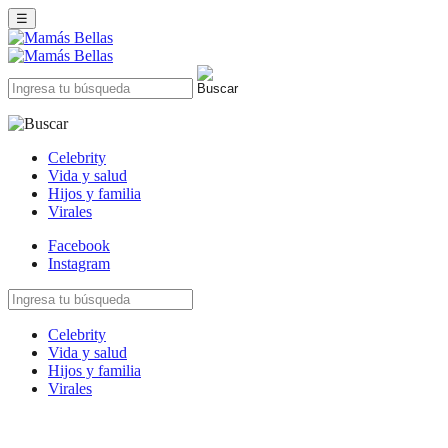
☰
Celebrity
Vida y salud
Hijos y familia
Virales
Facebook
Instagram
Celebrity
Vida y salud
Hijos y familia
Virales