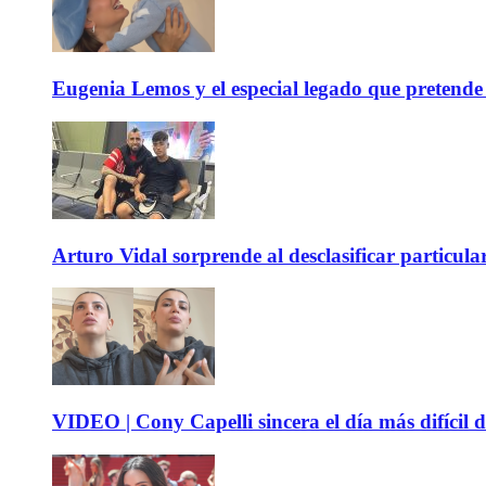
Eugenia Lemos y el especial legado que pretende 
Arturo Vidal sorprende al desclasificar particula
VIDEO | Cony Capelli sincera el día más difícil d