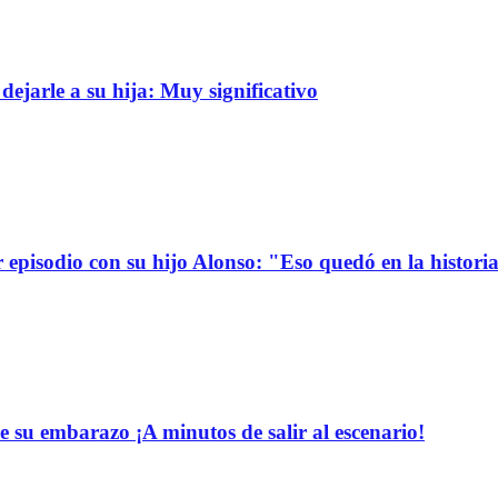
dejarle a su hija: Muy significativo
r episodio con su hijo Alonso: "Eso quedó en la histori
e su embarazo ¡A minutos de salir al escenario!