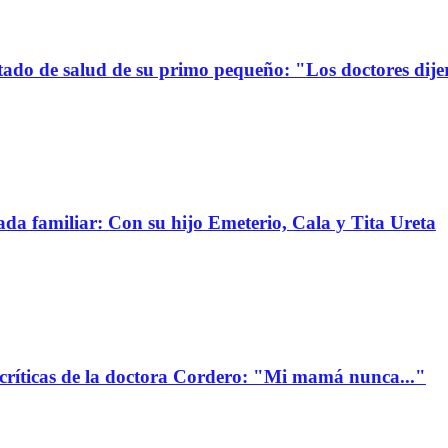
stado de salud de su primo pequeño: "Los doctores dije
da familiar: Con su hijo Emeterio, Cala y Tita Ureta
 críticas de la doctora Cordero: "Mi mamá nunca..."