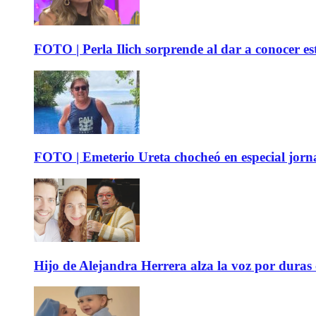
FOTO | Perla Ilich sorprende al dar a conocer e
FOTO | Emeterio Ureta chocheó en especial jorna
Hijo de Alejandra Herrera alza la voz por duras