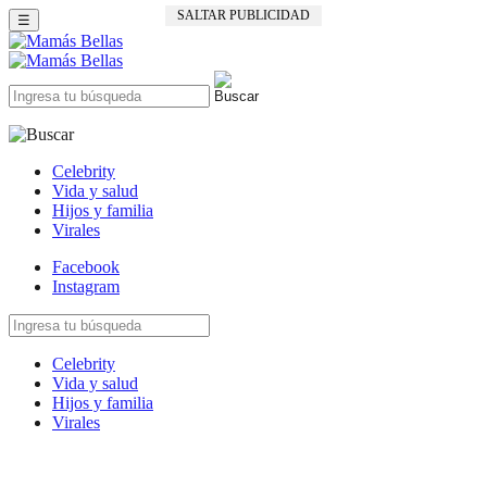
SALTAR PUBLICIDAD
☰
Celebrity
Vida y salud
Hijos y familia
Virales
Facebook
Instagram
Celebrity
Vida y salud
Hijos y familia
Virales