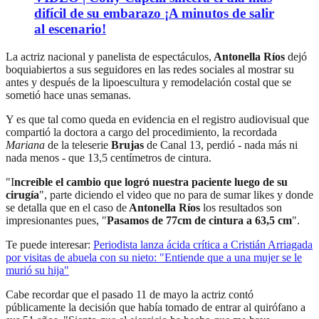
difícil de su embarazo ¡A minutos de salir
al escenario!
La actriz nacional y panelista de espectáculos,
Antonella Ríos
dejó
boquiabiertos a sus seguidores en las redes sociales al mostrar su
antes y después de la lipoescultura y remodelación costal que se
sometió hace unas semanas.
Y es que tal como queda en evidencia en el registro audiovisual que
compartió la doctora a cargo del procedimiento, la recordada
Mariana
de la teleserie
Brujas
de Canal 13, perdió - nada más ni
nada menos - que 13,5 centímetros de cintura.
"I
ncreíble el cambio que logró nuestra paciente luego de su
cirugía
", parte diciendo el video que no para de sumar likes y donde
se detalla que en el caso de
Antonella Ríos
los resultados son
impresionantes pues, "
Pasamos de 77cm de cintura a 63,5 cm
".
Te puede interesar:
Periodista lanza ácida crítica a Cristián Arriagada
por visitas de abuela con su nieto: "Entiende que a una mujer se le
murió su hija"
Cabe recordar que el pasado 11 de mayo la actriz contó
públicamente la decisión que había tomado de entrar al quirófano a