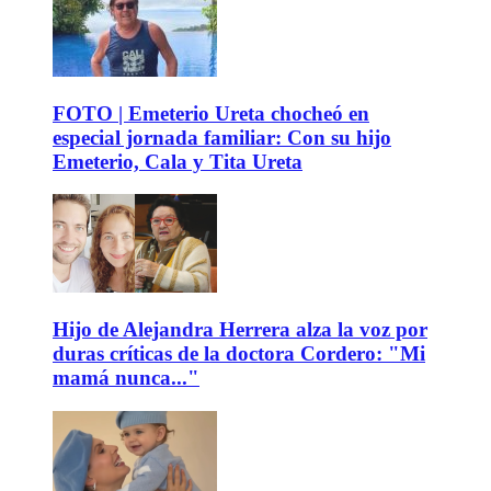
FOTO | Emeterio Ureta chocheó en
especial jornada familiar: Con su hijo
Emeterio, Cala y Tita Ureta
Hijo de Alejandra Herrera alza la voz por
duras críticas de la doctora Cordero: "Mi
mamá nunca..."