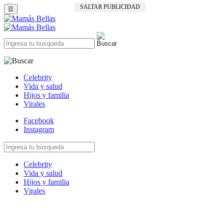
☰
Celebrity
Vida y salud
Hijos y familia
Virales
Facebook
Instagram
Celebrity
Vida y salud
Hijos y familia
Virales