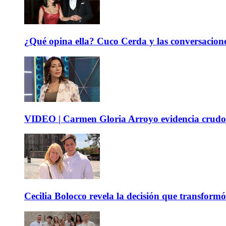
¿Qué opina ella? Cuco Cerda y las conversacione
VIDEO | Carmen Gloria Arroyo evidencia crudos
Cecilia Bolocco revela la decisión que transform