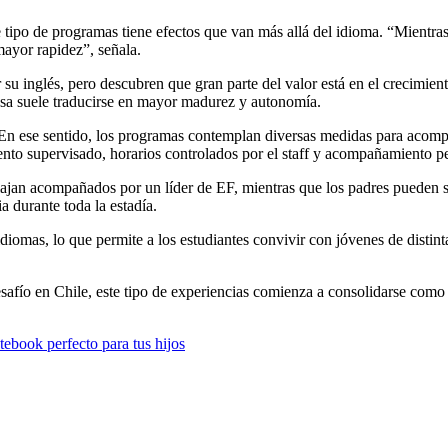
tipo de programas tiene efectos que van más allá del idioma. “Mientras
mayor rapidez”, señala.
su inglés, pero descubren que gran parte del valor está en el crecimien
casa suele traducirse en mayor madurez y autonomía.
 En ese sentido, los programas contemplan diversas medidas para acompañ
miento supervisado, horarios controlados por el staff y acompañamiento 
iajan acompañados por un líder de EF, mientras que los padres pueden se
 durante toda la estadía.
omas, lo que permite a los estudiantes convivir con jóvenes de distintas
esafío en Chile, este tipo de experiencias comienza a consolidarse com
otebook perfecto para tus hijos