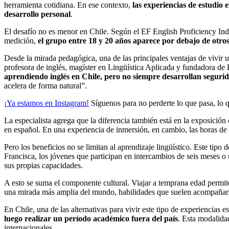
herramienta cotidiana. En ese contexto,
las experiencias de estudio
desarrollo personal
.
El desafío no es menor en Chile. Según el EF English Proficiency In
medición,
el grupo entre 18 y 20 años aparece por debajo de otros 
Desde la mirada pedagógica, una de las principales ventajas de vivir 
profesora de inglés, magíster en Lingüística Aplicada y fundadora d
aprendiendo inglés en Chile, pero no siempre desarrollan seguri
acelera de forma natural”.
¡Ya estamos en
Instagram
!
Síguenos para no perderte lo que pasa, lo 
La especialista agrega que la diferencia también está en la exposición 
en español. En una experiencia de inmersión, en cambio, las horas de
Pero los beneficios no se limitan al aprendizaje lingüístico. Este tip
Francisca, los jóvenes que participan en intercambios de seis meses 
sus propias capacidades.
A esto se suma el componente cultural. Viajar a temprana edad permite 
una mirada más amplia del mundo, habilidades que suelen acompañarl
En Chile, una de las alternativas para vivir este tipo de experiencias es
luego realizar un período académico fuera del país
. Esta modalida
internacionales.