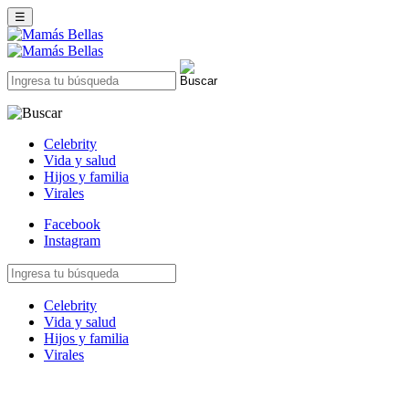
☰
Celebrity
Vida y salud
Hijos y familia
Virales
Facebook
Instagram
Celebrity
Vida y salud
Hijos y familia
Virales