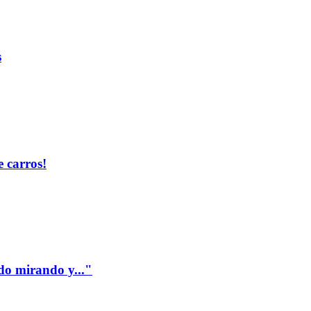
s
 carros!
edo mirando y..."