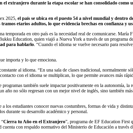
 en el extranjero durante la etapa escolar se han consolidado como 
dex 2025,
el país se ubica en el puesto 54 a nivel mundial y dentro 
tramos etarios adultos, lo que evidencia brechas en confianza y uso
una temporada en otro país es la necesidad real de comunicarse. María 
e Bukku Education, quien viajó a Nueva York a través de un programa d
dad para hablarlo
. “Cuando el idioma se vuelve necesario para resolver 
que importa y lo que emociona.
constante al idioma. “En una sala de clases tradicional, normalmente sól
 contacto con el idioma se multiplican, lo que permite avances más rápi
o de programas también suele impactar positivamente en la autonomía, la 
o un año no sólo regresan con un mejor nivel de inglés, sino también m
a los estudiantes conocer nuevas costumbres, formas de vida y distintas
os durante su desarrollo académico y personal.
 “
Cierra tu Año en el Extranjero
”, programa de EF Education First 
d cuenta con respaldo normativo del Ministerio de Educación a través de